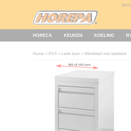
Web
HORECA
KEUKEN
KOELING
R
Home
>
RVS
>
Lade kast
>
Werkblad met ladeblok