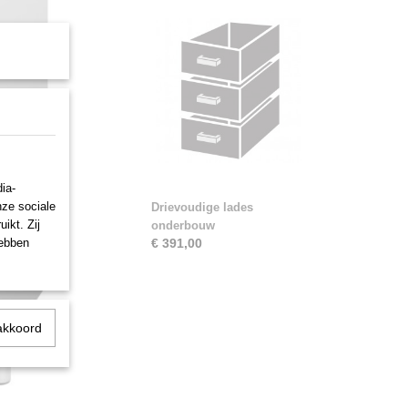
ia-
nze sociale
Drievoudige lades
ikt. Zij
onderbouw
hebben
€ 391,00
akkoord