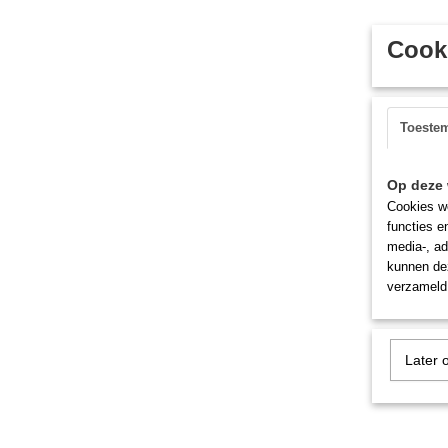
Cooki
Toeste
Op deze 
Cookies wo
functies e
media-, ad
kunnen dez
verzameld 
Later 