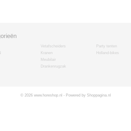
orieën
Vetafscheiders
Party tenten
N
Kranen
Holland-bikes
Meubilair
Drankenrugzak
© 2026 www.horeshop.nl - Powered by Shoppagina.nl