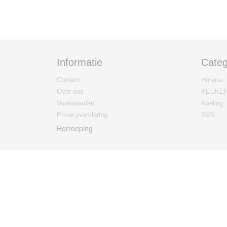
Informatie
Categ
Contact
Horeca
Over ons
KEUKE
Voorwaarden
Koeling
Privacyverklaring
RVS
Herroeping