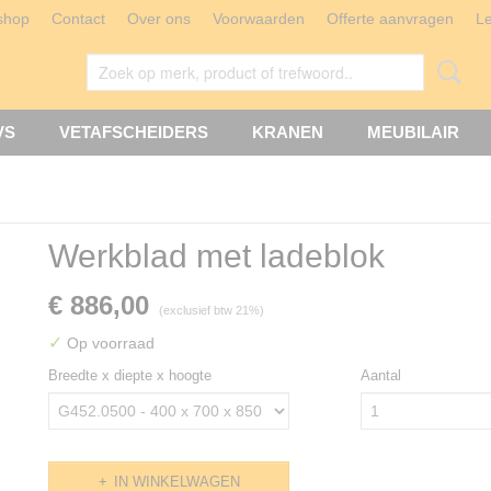
shop
Contact
Over ons
Voorwaarden
Offerte aanvragen
L
VS
VETAFSCHEIDERS
KRANEN
MEUBILAIR
Werkblad met ladeblok
€ 886,00
(exclusief btw 21%)
✓
Op voorraad
Breedte x diepte x hoogte
Aantal
IN WINKELWAGEN