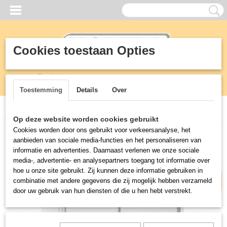
Cookies toestaan Opties
Inloggen
Registreren
UW WINKELWAGEN
Geen producten
(0)
Toestemming
Details
Over
Home
>
RVS
>
Kasten
>
Voorraad - servies - kantoorkast
Op deze website worden cookies gebruikt
Cookies worden door ons gebruikt voor verkeersanalyse, het
Productietijd: 3 weken
aanbieden van sociale media-functies en het personaliseren van
informatie en advertenties. Daarnaast verlenen we onze sociale
media-, advertentie- en analysepartners toegang tot informatie over
hoe u onze site gebruikt. Zij kunnen deze informatie gebruiken in
combinatie met andere gegevens die zij mogelijk hebben verzameld
door uw gebruik van hun diensten of die u hen hebt verstrekt.