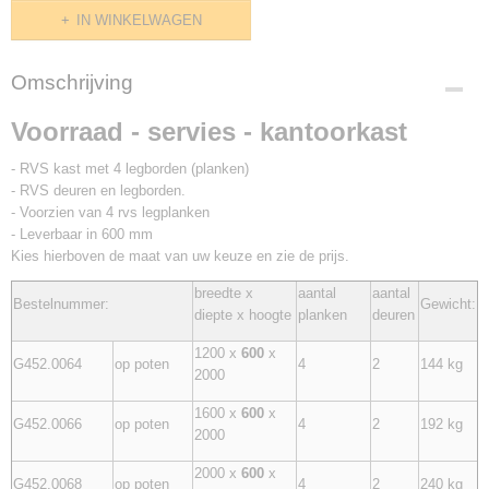
IN WINKELWAGEN
Omschrijving
Voorraad - servies - kantoorkast
- RVS kast met 4 legborden (planken)
- RVS deuren en legborden.
- Voorzien van 4 rvs legplanken
- Leverbaar in 600 mm
Kies hierboven de maat van uw keuze en zie de prijs.
breedte x
aantal
aantal
Bestelnummer:
Gewicht:
diepte x hoogte
planken
deuren
1200 x
600
x
G452.0064
op poten
4
2
144 kg
2000
1600 x
600
x
G452.0066
op poten
4
2
192 kg
2000
2000 x
600
x
G452.0068
op poten
4
2
240 kg