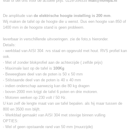
Mail of bel ons voor de actuele prijs: 0226-354535
mail@horepa.nl
De amplitude van
de elektrische hoogte instelling is 200 mm
.
Wij maken de tafel op de hoogte die u wenst. Dus een hoogte van 850 of
1400 mm in de hoogste stand is geen probleem.
leverbaar in verschillende uitvoeringen. zie de foto,s hieronder.
Details:
- werkblad van AISI 304 rvs staal en opgevuld met hout. RVS profiel kan
ook.
- Met of zonder blokprofiel aan de achterzijde ( zelfde prijs)
- Maximale last op de tafel is
100Kg
- Beweegbare deel van de poten is 50 x 50 mm
- Stilstaande deel van de poten is 40 x 40 mm
- indien onderschap aanwezig kan die 80 kg dragen
- boven 2000 mm krijgt de tafel 6 poten en drie motoren.
- Motoren werken op 230 volt / 50 Hz.
U kan zelf de lengte maat van uw tafel bepalen. als hij maar tussen de
800 en 3500 mm blijft.
- Werkblad gemaakt van AISI 304 met stevige binnen vulling
OPTIES:
- Wel of geen opstaande rand van 50 mm (muurzijde)