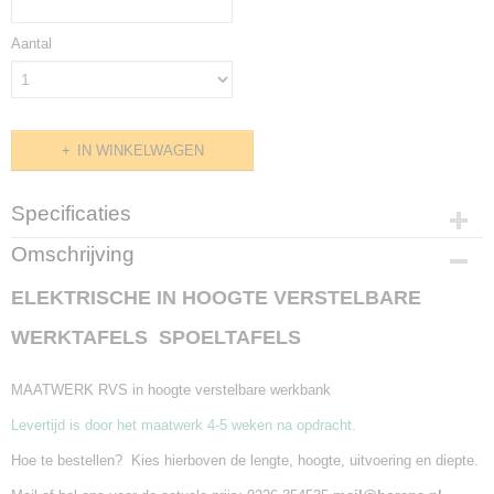
Aantal
IN WINKELWAGEN
Specificaties
Productcode
Omschrijving
3504-1777
ELEKTRISCHE IN HOOGTE VERSTELBARE
Afmetingen (l,b,h)
1000 x 0 x 0 mm
WERKTAFELS SPOELTAFELS
MAATWERK RVS in hoogte verstelbare werkbank
Levertijd is door het maatwerk 4-5 weken na opdracht.
Hoe te bestellen? Kies hierboven de lengte, hoogte, uitvoering en diepte.