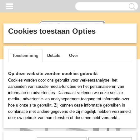
Cookies toestaan Opties
Inloggen
Registreren
UW WINKELWAGEN
Geen producten
(0)
Toestemming
Details
Over
Home
>
RVS
>
In hoogte verstelbare tafels
>
ELEKTRISCHE IN
Op deze website worden cookies gebruikt
HOOGTE VERSTELBARE WERKTAFELS SPOELTAFELS
Cookies worden door ons gebruikt voor verkeersanalyse, het
aanbieden van sociale media-functies en het personaliseren van
informatie en advertenties. Daarnaast verlenen we onze sociale
media-, advertentie- en analysepartners toegang tot informatie over
hoe u onze site gebruikt. Zij kunnen deze informatie gebruiken in
combinatie met andere gegevens die zij mogelijk hebben verzameld
door uw gebruik van hun diensten of die u hen hebt verstrekt.