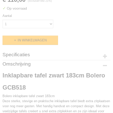
(exclusief btw 21%)
✓
Op voorraad
Aantal
IN WINKELWAGEN
Specificaties
Productcode
Omschrijving
GCB518
Inklapbare tafel zwart 183cm Bolero
GCB518
Bolero inklapbare tafel zwart 183cm
Deze sterke, stevige en praktische inklapbare tafel biedt extra zitplaatsen
voor nog meer gasten. Met handig handvat en compact design. Met deze
veelzijdige tafels creëert u snel extra zitplekken en ze zijn ideaal voor