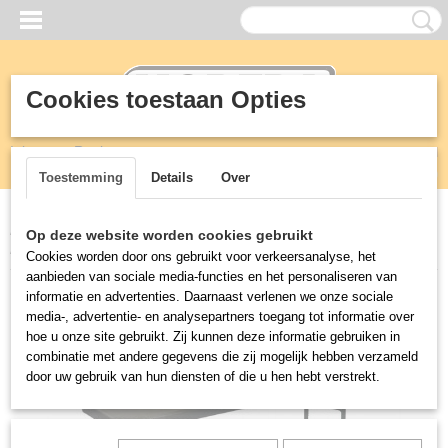
Cookies toestaan Opties
Inloggen
Registreren
UW WINKELWAGEN
Geen producten
(0)
Toestemming
Details
Over
Home
>
Meubilair
>
Inklapbaar
>
Inklapbare tafel zwart 183cm
Op deze website worden cookies gebruikt
Bolero
Cookies worden door ons gebruikt voor verkeersanalyse, het
aanbieden van sociale media-functies en het personaliseren van
informatie en advertenties. Daarnaast verlenen we onze sociale
media-, advertentie- en analysepartners toegang tot informatie over
hoe u onze site gebruikt. Zij kunnen deze informatie gebruiken in
combinatie met andere gegevens die zij mogelijk hebben verzameld
door uw gebruik van hun diensten of die u hen hebt verstrekt.