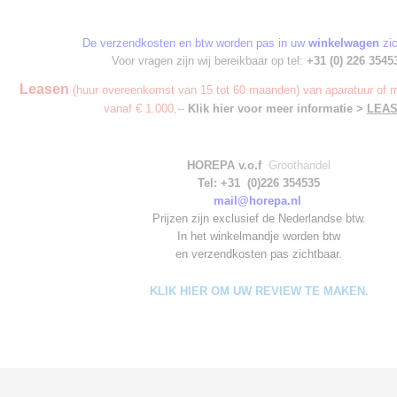
De verzendkosten en btw worden pas in uw
winkelwagen
zic
Voor vragen zijn wij bereikbaar op tel:
+31 (0) 226 3545
Leasen
(huur overeenkomst van 15 tot 60 maanden) van aparatuur of m
vanaf € 1.000,--
Klik hier voor meer informatie >
LEA
HOREPA v.o.f
Groothandel
Tel: +31 (0)226 354535
mail@horepa.nl
Prijzen zijn exclusief de Nederlandse btw.
In het winkelmandje worden
btw
en verzendkosten pas zichtbaar.
KLIK HIER OM UW REVIEW TE MAKEN.