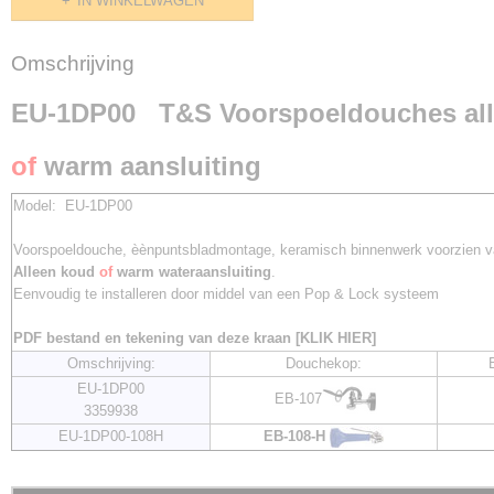
IN WINKELWAGEN
Omschrijving
EU-1DP00
T&S Voorspoeldouches all
of
warm aansluiting
Model: EU-1DP00
Voorspoeldouche, èènpuntsbladmontage, keramisch binnenwerk voorzien va
Alleen koud
of
warm wateraansluiting
.
Eenvoudig te installeren door middel van een Pop & Lock systeem
PDF bestand en tekening van deze kraan [KLIK HIER]
Omschrijving:
Douchekop:
B
EU-1DP00
EB-107
3359938
EU-1DP00-108H
EB-108-H