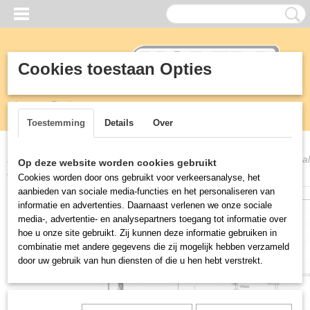
Cookies toestaan Opties
Inloggen
Registreren
Toestemming
Details
Over
Home
>
Kranen
>
T&S TenS
>
EU-1DP00 T&S Voorspoeldouches all
Op deze website worden cookies gebruikt
aansluiting
Cookies worden door ons gebruikt voor verkeersanalyse, het
aanbieden van sociale media-functies en het personaliseren van
informatie en advertenties. Daarnaast verlenen we onze sociale
media-, advertentie- en analysepartners toegang tot informatie over
hoe u onze site gebruikt. Zij kunnen deze informatie gebruiken in
combinatie met andere gegevens die zij mogelijk hebben verzameld
door uw gebruik van hun diensten of die u hen hebt verstrekt.