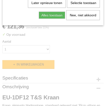
Later opnieuw tonen
Selectie toestaan
EU-1DF12 T&S Kraan
Alles toestaan
Nee, niet akkoord
€ 121,36
(exclusief btw 21%)
✓
Op voorraad
Aantal
IN WINKELWAGEN
Specificaties
Productcode
Omschrijving
H594132
EU-1DF12 T&S Kraan
Kraan, èènpunts bladmontage, standaard geleverd met 30cm uitloop en