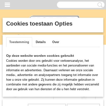
Cookies toestaan Opties
Inloggen
Registreren
UW WINKELWAGEN
Geen producten
(0)
Toestemming
Details
Over
Home
>
Kranen
>
T&S TenS
>
EU-1DF12 T&S Kraan
Op deze website worden cookies gebruikt
Cookies worden door ons gebruikt voor verkeersanalyse, het
aanbieden van sociale media-functies en het personaliseren van
informatie en advertenties. Daarnaast verlenen we onze sociale
media-, advertentie- en analysepartners toegang tot informatie over
hoe u onze site gebruikt. Zij kunnen deze informatie gebruiken in
combinatie met andere gegevens die zij mogelijk hebben verzameld
door uw gebruik van hun diensten of die u hen hebt verstrekt.