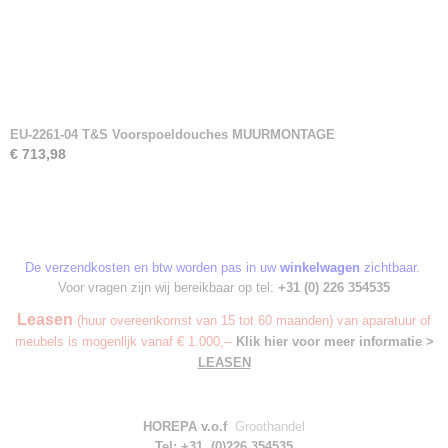
EU-2261-04 T&S Voorspoeldouches MUURMONTAGE
€ 713,98
De verzendkosten en btw worden pas in uw
winkelwagen
zichtbaar.
Voor vragen zijn wij bereikbaar op tel:
+31 (0) 226 354535
Leasen
(huur overeenkomst van 15 tot 60 maanden) van aparatuur of
meubels is mogenlijk vanaf € 1.000,--
Klik hier voor meer informatie >
LEASEN
HOREPA v.o.f
Groothandel
Tel: +31 (0)226 354535