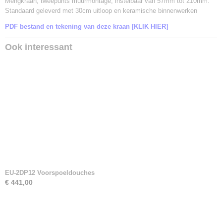
Mengkraan, tweepunts muurmontage, instelbaar van 57mm tot 210mm.
Standaard geleverd met 30cm uitloop en keramische binnenwerken
PDF bestand en tekening van deze kraan [KLIK HIER]
Ook interessant
EU-2DP12 Voorspoeldouches
€ 441,00