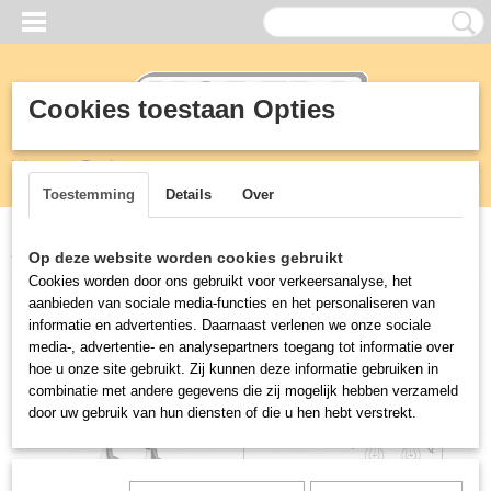
Cookies toestaan Opties
Inloggen
Registreren
UW WINKELWAGEN
Geen producten
(0)
Toestemming
Details
Over
Home
>
Kranen
>
T&S TenS
>
EU-236 T&S Kraan
Op deze website worden cookies gebruikt
Cookies worden door ons gebruikt voor verkeersanalyse, het
aanbieden van sociale media-functies en het personaliseren van
informatie en advertenties. Daarnaast verlenen we onze sociale
media-, advertentie- en analysepartners toegang tot informatie over
hoe u onze site gebruikt. Zij kunnen deze informatie gebruiken in
combinatie met andere gegevens die zij mogelijk hebben verzameld
door uw gebruik van hun diensten of die u hen hebt verstrekt.