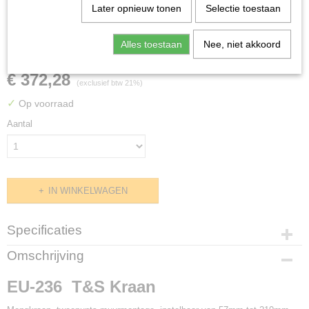
Later opnieuw tonen
Selectie toestaan
EU-236 T&S Kraan
Alles toestaan
Nee, niet akkoord
€ 372,28
(exclusief btw 21%)
✓
Op voorraad
Aantal
IN WINKELWAGEN
Specificaties
Productcode
Omschrijving
H594137
EU-236
T&S Kraan