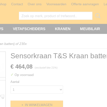
shop
Contact
Over ons
Voorwaarden
Offerte aanvragen
L
VS
VETAFSCHEIDERS
KRANEN
MEUBILAIR
 batterij of 230v
Sensorkraan T&S Kraan batter
€ 464,08
(exclusief btw 21%)
✓
Op voorraad
Aantal
IN WINKELWAGEN