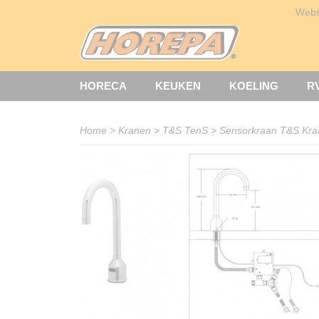
Web
HORECA
KEUKEN
KOELING
R
Home
>
Kranen
>
T&S TenS
>
Sensorkraan T&S Kraan