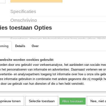
Specificaties
Productcode
H594164
Omschrijving
es toestaan Opties
Sensorkraan T&S Kraan batterij of 
Sensorkraan, èènpunts bladaansluiting met hoge ronde uitloop. Werkt 
netspanning.
mming
Details
Over
Compleet geleverd met aansluitslang, adapter (220V), batterij en men
PDF bestand en tekening van deze kraan [KLIK HIER]
website worden cookies gebruikt
rden door ons gebruikt voor verkeersanalyse, het aanbieden van sociale med
n het personaliseren van informatie en advertenties. Daarnaast verlenen we o
vertentie- en analysepartners toegang tot informatie over hoe u onze site gebru
e informatie gebruiken in combinatie met andere gegevens die zij mogelijk 
door uw gebruik van hun diensten of die u hen hebt verstrekt.
opnieuw tonen
Selectie toestaan
Alles toestaan
Nee, niet 