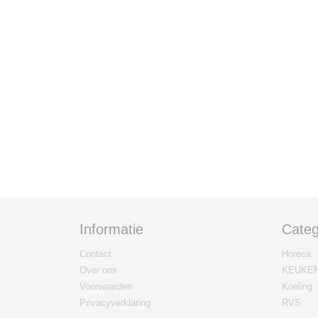
Informatie
Categ
Contact
Horeca
Over ons
KEUKE
Voorwaarden
Koeling
Privacyverklaring
RVS