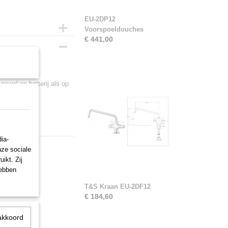
EU-2DP12
Voorspoeldouches
€ 441,00
230v
zowel op batterij als op
gventiel
ia-
nze sociale
ikt. Zij
hebben
T&S Kraan EU-2DF12
€ 184,60
akkoord