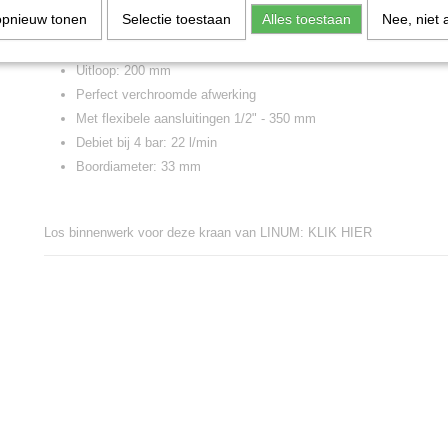
opnieuw tonen
Selectie toestaan
Alles toestaan
Nee, niet 
Tafelkraan met elleboogbediening
Zwarte elleboog-hendel in kunststof
Uitloop: 200 mm
Perfect verchroomde afwerking
Met flexibele aansluitingen 1/2" - 350 mm
Debiet bij 4 bar: 22 l/min
Boordiameter: 33 mm
Los binnenwerk voor deze kraan van LINUM: KLIK HIER