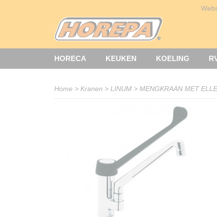
Web
HORECA
KEUKEN
KOELING
R
Home
>
Kranen
>
LINUM
>
MENGKRAAN MET ELLEB