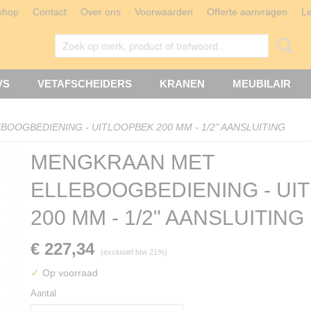
shop
Contact
Over ons
Voorwaarden
Offerte aanvragen
L
VS
VETAFSCHEIDERS
KRANEN
MEUBILAIR
OOGBEDIENING - UITLOOPBEK 200 MM - 1/2" AANSLUITING
MENGKRAAN MET
ELLEBOOGBEDIENING - UI
200 MM - 1/2" AANSLUITING
€ 227,34
(exclusief btw 21%)
✓
Op voorraad
Aantal