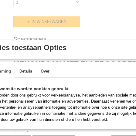
IN WINKELWAGEN
Specificaties
es toestaan Opties
Productcode
RM30-100 / LKF-1612
Omschrijving
MENGKRAAN MET ELLEBOOGBEDI
mming
Details
Over
UITLOOPBEK 200 MM - 1/2" AANS
website worden cookies gebruikt
Merk:
Linum
rden door ons gebruikt voor verkeersanalyse, het aanbieden van sociale med
n het personaliseren van informatie en advertenties. Daarnaast verlenen we o
Omschrijving:
vertentie- en analysepartners toegang tot informatie over hoe u onze site gebru
MENGKRAAN MET ELLEBOOGBEDIENING
e informatie gebruiken in combinatie met andere gegevens die zij mogelijk 
UITLOOPBEK 200 MM - 1/2" AANSLUITING -
door uw gebruik van hun diensten of die u hen hebt verstrekt.
Kenmerken: