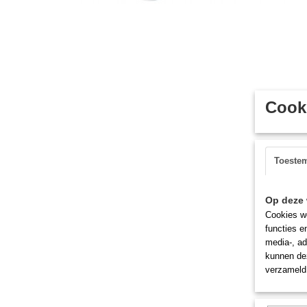
Cooki
Toeste
Op deze 
Cookies wo
functies e
media-, ad
kunnen dez
verzameld 