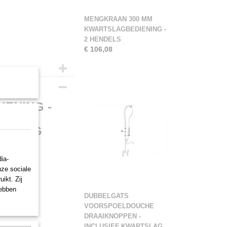
MENGKRAAN 300 MM
KWARTSLAGBEDIENING -
2 HENDELS
€ 106,08
-000
ENING -
LUITING
ia-
nze sociale
ikt. Zij
hebben
DUBBELGATS
VOORSPOELDOUCHE
DRAAIKNOPPEN -
INCLUSIEF KWARTSLAG