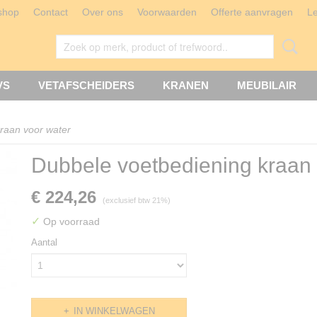
shop
Contact
Over ons
Voorwaarden
Offerte aanvragen
L
VS
VETAFSCHEIDERS
KRANEN
MEUBILAIR
raan voor water
Dubbele voetbediening kraan 
€ 224,26
(exclusief btw 21%)
✓
Op voorraad
Aantal
IN WINKELWAGEN