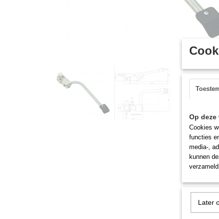
Cooki
Toeste
Op deze 
Cookies wo
functies e
media-, ad
kunnen dez
verzameld 
Later 