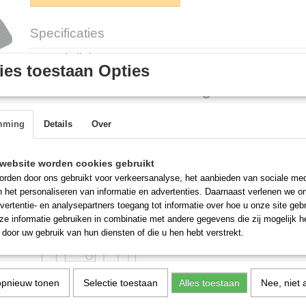
Specificaties
Productcode
G212.0060
Omschrijving
es toestaan Opties
Dubbele voetbediening kraan voor 
Met deze twee voetpedalen kan u een wasbak of spoelkraan bediene
mming
Details
Over
aan de muur of een
kraan op uw werkblad wanneer u bijde handen vol heeft.
Bedank zelf maar hoe handig dit kan zijn voor uw keuken.
website worden cookies gebruikt
rden door ons gebruikt voor verkeersanalyse, het aanbieden van sociale med
n het personaliseren van informatie en advertenties. Daarnaast verlenen we o
vertentie- en analysepartners toegang tot informatie over hoe u onze site gebru
e informatie gebruiken in combinatie met andere gegevens die zij mogelijk 
door uw gebruik van hun diensten of die u hen hebt verstrekt.
opnieuw tonen
Selectie toestaan
Alles toestaan
Nee, niet 