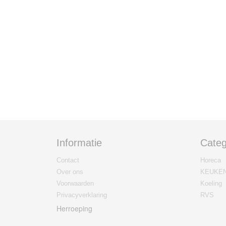
Informatie
Categ
Contact
Horeca
Over ons
KEUKE
Voorwaarden
Koeling
Privacyverklaring
RVS
Herroeping