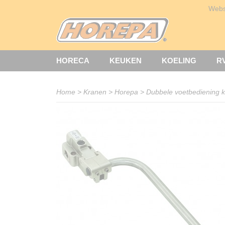
Web
HORECA
KEUKEN
KOELING
R
Home
>
Kranen
>
Horepa
>
Dubbele voetbediening k