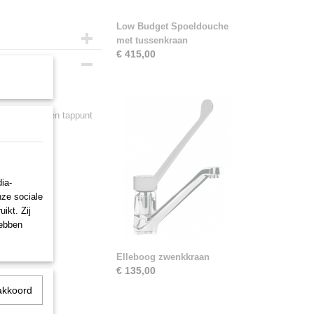
Low Budget Spoeldouche
met tussenkraan
€ 415,00
water
n maar ook een tappunt
ia-
nze sociale
ikt. Zij
hebben
Elleboog zwenkkraan
€ 135,00
akkoord