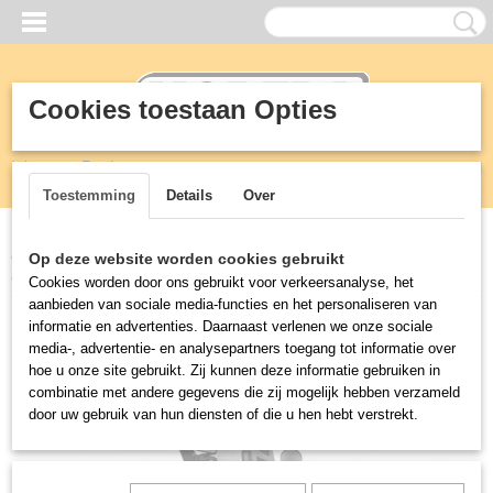
Cookies toestaan Opties
Inloggen
Registreren
UW WINKELWAGEN
Geen producten
(0)
Toestemming
Details
Over
Home
>
Kranen
>
Encore - Saniguard
>
parts
>
LOW LEAD MULTI
Op deze website worden cookies gebruikt
PURPOSE - 3 TIP SPRAY - EXCL HANDVAT
Cookies worden door ons gebruikt voor verkeersanalyse, het
aanbieden van sociale media-functies en het personaliseren van
informatie en advertenties. Daarnaast verlenen we onze sociale
media-, advertentie- en analysepartners toegang tot informatie over
hoe u onze site gebruikt. Zij kunnen deze informatie gebruiken in
combinatie met andere gegevens die zij mogelijk hebben verzameld
door uw gebruik van hun diensten of die u hen hebt verstrekt.