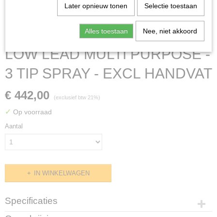
Later opnieuw tonen
Selectie toestaan
Alles toestaan
Nee, niet akkoord
LOW LEAD MULTI PURPOSE -
3 TIP SPRAY - EXCL HANDVAT
€ 442,00
(exclusief btw 21%)
✓
Op voorraad
Aantal
IN WINKELWAGEN
Specificaties
Productcode