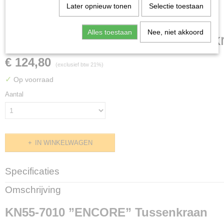
Later opnieuw tonen
Selectie toestaan
Alles toestaan
Nee, niet akkoord
KN55-7010 ”ENCORE” Tussenk
€ 124,80
(exclusief btw 21%)
✓
Op voorraad
Aantal
IN WINKELWAGEN
Specificaties
Productcode
Omschrijving
KN55-Y010 / LKE-9531-000
KN55-7010 ”ENCORE” Tussenkraan