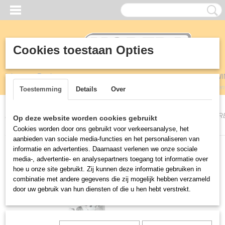
Cookies toestaan Opties
Inloggen
Registreren
UW WI
Geen
Toestemming
Details
Over
Home
>
Kranen
>
Encore - Saniguard
>
parts
>
KN55-7010 ”ENCOR
Op deze website worden cookies gebruikt
Tussenkraan
Cookies worden door ons gebruikt voor verkeersanalyse, het
aanbieden van sociale media-functies en het personaliseren van
informatie en advertenties. Daarnaast verlenen we onze sociale
media-, advertentie- en analysepartners toegang tot informatie over
hoe u onze site gebruikt. Zij kunnen deze informatie gebruiken in
combinatie met andere gegevens die zij mogelijk hebben verzameld
door uw gebruik van hun diensten of die u hen hebt verstrekt.