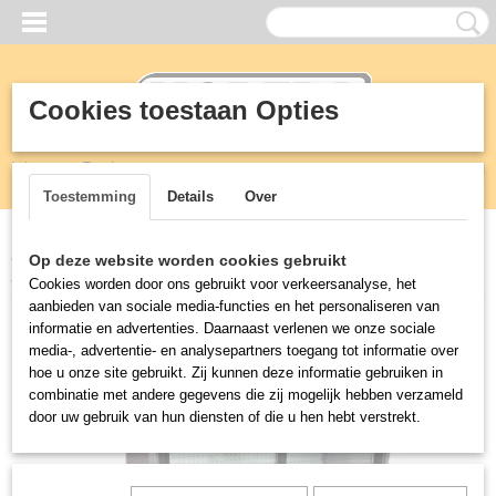
Cookies toestaan Opties
Inloggen
Registreren
UW WINKELWAGEN
Geen producten
(0)
Toestemming
Details
Over
Home
>
Koeling
>
Wandkoeling
>
WANDKOELING JEFFREY 1.5
Op deze website worden cookies gebruikt
1510mm
Cookies worden door ons gebruikt voor verkeersanalyse, het
aanbieden van sociale media-functies en het personaliseren van
informatie en advertenties. Daarnaast verlenen we onze sociale
media-, advertentie- en analysepartners toegang tot informatie over
hoe u onze site gebruikt. Zij kunnen deze informatie gebruiken in
combinatie met andere gegevens die zij mogelijk hebben verzameld
door uw gebruik van hun diensten of die u hen hebt verstrekt.