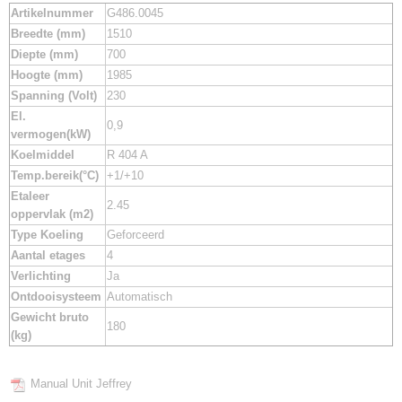
Artikelnummer
G486.0045
Breedte (mm)
1510
Diepte (mm)
700
Hoogte (mm)
1985
Spanning (Volt)
230
El.
0,9
vermogen(kW)
Koelmiddel
R 404 A
Temp.bereik(°C)
+1/+10
Etaleer
2.45
oppervlak (m2)
Type Koeling
Geforceerd
Aantal etages
4
Verlichting
Ja
Ontdooisysteem
Automatisch
Gewicht bruto
180
(kg)
Manual Unit Jeffrey