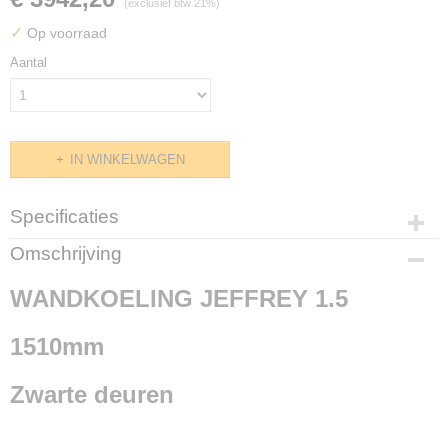
(exclusief btw 21%)
✓
Op voorraad
Aantal
IN WINKELWAGEN
Specificaties
Productcode
Omschrijving
G486.0045
WANDKOELING JEFFREY 1.5
1510mm
Zwarte deuren