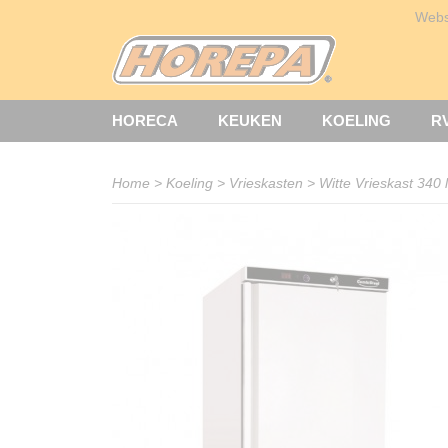
Web
HORECA
KEUKEN
KOELING
R
Home
>
Koeling
>
Vrieskasten
>
Witte Vrieskast 340 l