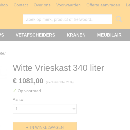
shop
Contact
Over ons
Voorwaarden
Offerte aanvragen
L
VS
VETAFSCHEIDERS
KRANEN
MEUBILAIR
iter
Witte Vrieskast 340 liter
€ 1081,00
(exclusief btw 21%)
✓
Op voorraad
Aantal
IN WINKELWAGEN