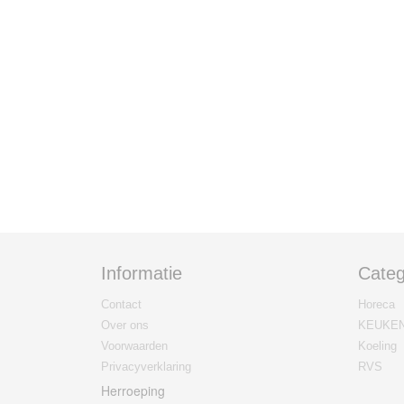
Informatie
Categ
Contact
Horeca
Over ons
KEUKE
Voorwaarden
Koeling
Privacyverklaring
RVS
Herroeping