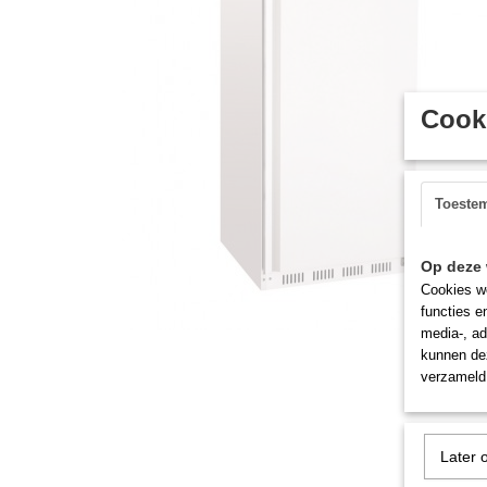
Cooki
Toeste
Op deze 
Cookies wo
functies e
media-, ad
kunnen dez
verzameld 
Later 