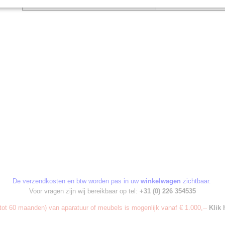
Bestelnummer:
G450.0571
De verzendkosten en btw worden pas in uw
winkelwagen
zichtbaar.
Voor vragen zijn wij bereikbaar op tel:
+31 (0) 226 354535
ot 60 maanden) van aparatuur of meubels is mogenlijk vanaf € 1.000,--
Klik 