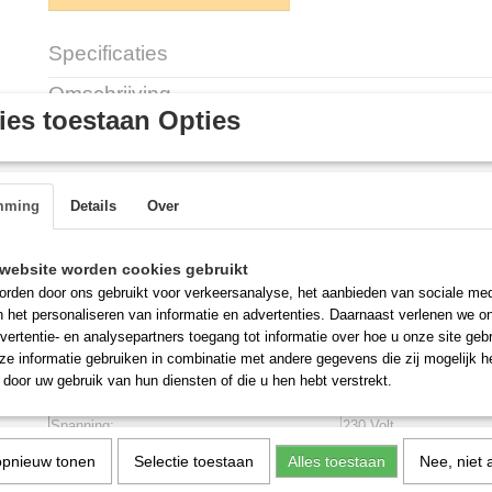
Specificaties
Productcode
G450.0571
Omschrijving
es toestaan Opties
Witte Vrieskast 340 liter
Met 6 verstelbare roosters: roosters van 502x440 mm
- Deur met vlakke binnenkant.
mming
Details
Over
- In de vriesruimte zit een Ventilator voor geforceerde luchtventilatie.
- metalen buitenzijde.
website worden cookies gebruikt
- Draairichting deur wisselbaar.
- Voorzien van slot.
rden door ons gebruikt voor verkeersanalyse, het aanbieden van sociale med
- klik op de foto voor meer foto details.
n het personaliseren van informatie en advertenties. Daarnaast verlenen we o
vertentie- en analysepartners toegang tot informatie over hoe u onze site gebru
Afmeting: (b x d x h)
600 x 585 x 1850 mm
e informatie gebruiken in combinatie met andere gegevens die zij mogelijk 
Onwendig:
510 x 485 x 1620 mm
door uw gebruik van hun diensten of die u hen hebt verstrekt.
Inhoud:
340 liter 74 kg
Spanning:
230 Volt
Vermogen:
198 Watt
opnieuw tonen
Selectie toestaan
Alles toestaan
Nee, niet 
Temp bereik:
-18°C.