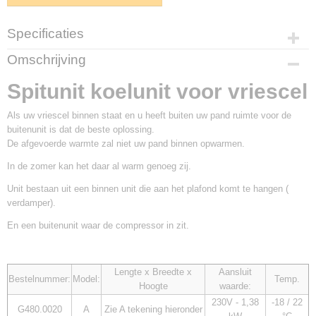
Specificaties
Productcode
Omschrijving
3764-2447
Spitunit koelunit voor vriescel
Als uw vriescel binnen staat en u heeft buiten uw pand ruimte voor de
buitenunit is dat de beste oplossing.
De afgevoerde warmte zal niet uw pand binnen opwarmen.
In de zomer kan het daar al warm genoeg zij.
Unit bestaan uit een binnen unit die aan het plafond komt te hangen (
verdamper).
En een buitenunit waar de compressor in zit.
Lengte x Breedte x
Aansluit
Bestelnummer:
Model:
Temp.
Hoogte
waarde:
230V - 1,38
-18 / 22
G480.0020
A
Zie A tekening hieronder