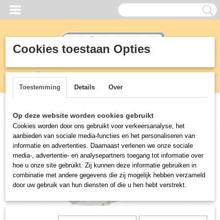
Cookies toestaan Opties
Inloggen
Registreren
UW WINKELWAGEN
Geen producten
(0)
Toestemming
Details
Over
Home
>
Koeling
>
Vriescel
>
Spitunit koelunit voor vriescel
Op deze website worden cookies gebruikt
Cookies worden door ons gebruikt voor verkeersanalyse, het
aanbieden van sociale media-functies en het personaliseren van
informatie en advertenties. Daarnaast verlenen we onze sociale
media-, advertentie- en analysepartners toegang tot informatie over
hoe u onze site gebruikt. Zij kunnen deze informatie gebruiken in
combinatie met andere gegevens die zij mogelijk hebben verzameld
door uw gebruik van hun diensten of die u hen hebt verstrekt.