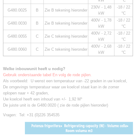
kW
°C
230V - 1,48
-18 / 22
G480.0025
B
Zie B tekening hieronder
kW
°C
400V - 1,78
-18 / 22
G480.0030
B
Zie B tekening hieronder
kW
°C
400V - 2,72
-18 / 22
G480.0055
C
Zie C tekening hieronder
kW
°C
400V - 2,68
-18 / 22
G480.0060
C
Zie C tekening hieronder
kW
°C
Welke inbouwunit heeft u nodig?
Gebruik onderstaande tabel En volg de rode pijlen.
Als voorbeeld: U wenst een temperatuur van -22 graden in uw koelcel,
De omgevings temperatuur waar uw koelcel staat kan in de zomer
oplopen naar + 42 graden,
Uw koelcel heeft een inhoud van +/- 1,92 M³
De juiste unit is de G480.0020 ( zie de rode pijlen hieronder)
Vragen: Tel: +31 (0)226 354535