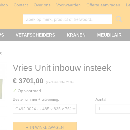
shop
Contact
Over ons
Voorwaarden
Offerte aanvragen
L
VS
VETAFSCHEIDERS
KRANEN
MEUBILAIR
k
Vries Unit inbouw insteek
€ 3701,00
(exclusief btw 21%)
✓
Op voorraad
Bestelnummer + uitvoering:
Aantal
IN WINKELWAGEN