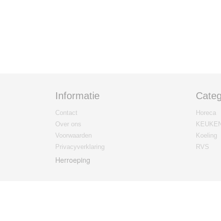
Informatie
Categ
Contact
Horeca
Over ons
KEUKE
Voorwaarden
Koeling
Privacyverklaring
RVS
Herroeping