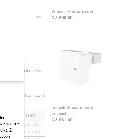
Vriescel + inbouw unit
€ 3.696,00
t
epaald door de inhoud van
 deur opent.
ogere temperatuur daar in
Insteek Vriesunit voor
uit
vriescel
Temp.
ia-
e:
€ 3.981,00
nze sociale
,46 kW
-10 / -20 °C
ikt. Zij
,81 kW
-10 / -20 °C
hebben