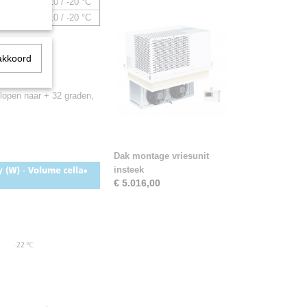
,63 kW
-10 / -20 °C
,06kW
-10 / -20 °C
akkoord
l,
lopen naar + 32 graden,
Dak montage vriesunit
insteek
€ 5.016,00