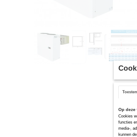
Cooki
Toeste
Op deze 
Cookies wo
functies e
media-, ad
kunnen dez