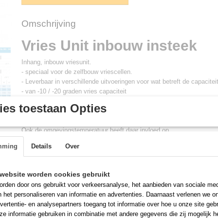
Omschrijving
Vries Unit inbouw insteek
Inhang, inbouw vriesunit.
- speciaal voor de zelfbouw vriescellen.
- Leverbaar in verschillende uitvoeringen voor wat betreft de capacitei
- van -10 / -20 graden vries capaciteit
stekker klaar, alles zit in 1 toestel.
es toestaan Opties
Hoe te plaatsen, overtuig u van de juiste vriescapaciteit, Dit wordt b
uw vriescel.
Ook de omgevingstemperatuur heeft daar invloed op,
Wat ook invloed heeft is het aantal keren dat u gedurende het werk de
mming
Details
Over
En of u gekoelde producten er in plaatst of dat u producten met een h
gaat terugkoelen.
website worden cookies gebruikt
Aansl
Bestelnummer:
Lengte x Breedte x Hoogte
rden door ons gebruikt voor verkeersanalyse, het aanbieden van sociale med
waard
n het personaliseren van informatie en advertenties. Daarnaast verlenen we o
G492.0024
485 x 835 x 767
230V - 1
vertentie- en analysepartners toegang tot informatie over hoe u onze site gebru
G492.0025
485 x 835 x 767
400V - 1
e informatie gebruiken in combinatie met andere gegevens die zij mogelijk 