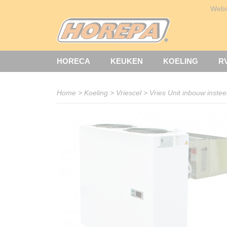
Web
HORECA
KEUKEN
KOELING
R
Home
>
Koeling
>
Vriescel
>
Vries Unit inbouw instee