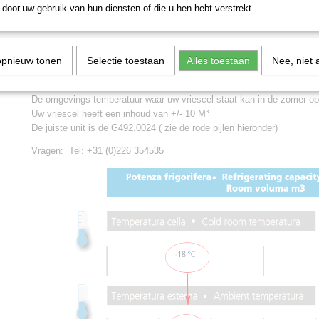
G492.0030
485 x 835 x 767
400V - 2
door uw gebruik van hun diensten of die u hen hebt verstrekt.
G492.0035
770 x 1070 x 860
400V -3
Welke inbouwunit heeft u nodig?
opnieuw tonen
Selectie toestaan
Alles toestaan
Nee, niet 
Gebruik onderstaande tabel En volg de rode pijlen.
Als voorbeeld: U wenst een temperatuur van -18 graden in uw vriesce
De omgevings temperatuur waar uw vriescel staat kan in de zomer op
Uw vriescel heeft een inhoud van +/- 10 M³
De juiste unit is de G492.0024 ( zie de rode pijlen hieronder)
Vragen: Tel: +31 (0)226 354535