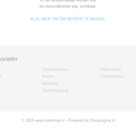
In het winkelmandje worden
btw
en verzendkosten pas zichtbaar.
KLIK HIER OM UW REVIEW TE MAKEN.
orieën
Vetafscheiders
Party tenten
N
Kranen
Holland-bikes
Meubilair
Drankenrugzak
© 2026 www.horeshop.nl - Powered by Shoppagina.nl