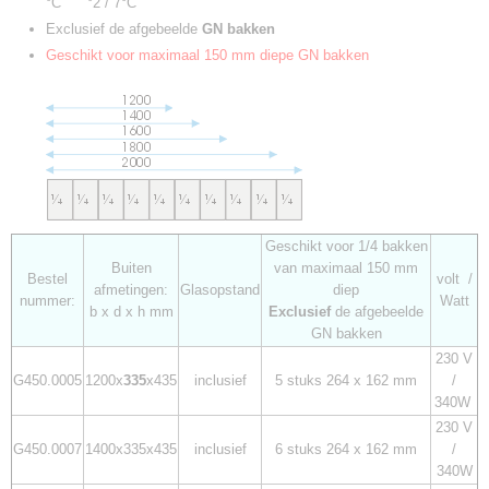
°C °2 / 7°C
Exclusief de afgebeelde
GN bakken
Geschikt voor maximaal 150 mm diepe GN bakken
Geschikt voor 1/4 bakken
Buiten
van maximaal 150 mm
Bestel
volt /
afmetingen:
Glasopstand
diep
nummer:
Watt
b x d x h mm
Exclusief
de afgebeelde
GN bakken
230 V
G450.0005
1200x
335
x435
inclusief
5 stuks 264 x 162 mm
/
340W
230 V
G450.0007
1400x335x435
inclusief
6 stuks 264 x 162 mm
/
340W