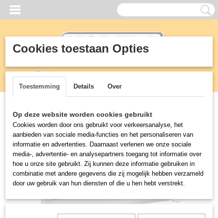
Cookies toestaan Opties
Inloggen
Registreren
UW WINKELWAGEN
Geen producten
(0)
Toestemming
Details
Over
Home
>
Koeling
>
Opzet koeling -vitrine
>
Opzetvitrine 1/4 GN
Op deze website worden cookies gebruikt
Cookies worden door ons gebruikt voor verkeersanalyse, het
aanbieden van sociale media-functies en het personaliseren van
informatie en advertenties. Daarnaast verlenen we onze sociale
media-, advertentie- en analysepartners toegang tot informatie over
hoe u onze site gebruikt. Zij kunnen deze informatie gebruiken in
combinatie met andere gegevens die zij mogelijk hebben verzameld
door uw gebruik van hun diensten of die u hen hebt verstrekt.