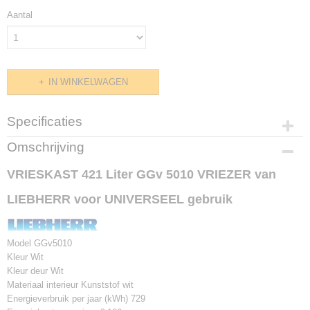
Aantal
IN WINKELWAGEN
Specificaties
Productcode
Omschrijving
GGv 5010
VRIESKAST 421 Liter GGv 5010 VRIEZER van
LIEBHERR voor UNIVERSEEL gebruik
Model GGv5010
Kleur Wit
Kleur deur Wit
Materiaal interieur Kunststof wit
Energieverbruik per jaar (kWh) 729