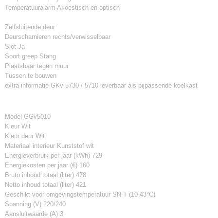
Temperatuuralarm Akoestisch en optisch
Zelfsluitende deur
Deurscharnieren rechts/verwisselbaar
Slot Ja
Soort greep Stang
Plaatsbaar tegen muur
Tussen te bouwen
extra informatie GKv 5730 / 5710 leverbaar als bijpassende koelkast
Model GGv5010
Kleur Wit
Kleur deur Wit
Materiaal interieur Kunststof wit
Energieverbruik per jaar (kWh) 729
Energiekosten per jaar (€) 160
Bruto inhoud totaal (liter) 478
Netto inhoud totaal (liter) 421
Geschikt voor omgevingstemperatuur SN-T (10-43°C)
Spanning (V) 220/240
Aansluitwaarde (A) 3