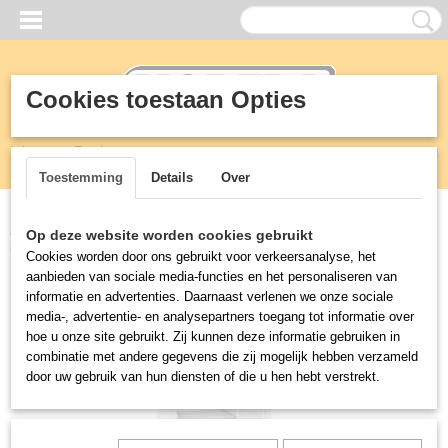
Cookies toestaan Opties
Inloggen
Registreren
UW WINKELWAGEN
Geen producten
(0)
Toestemming
Details
Over
Home
>
Koeling
>
Liebherr Vrieskasten
>
VRIESKAST 421 Liter
Op deze website worden cookies gebruikt
GGv 5010 VRIEZER van LIEBHERR voor UNIVERSEEL gebruik
Cookies worden door ons gebruikt voor verkeersanalyse, het
aanbieden van sociale media-functies en het personaliseren van
informatie en advertenties. Daarnaast verlenen we onze sociale
media-, advertentie- en analysepartners toegang tot informatie over
hoe u onze site gebruikt. Zij kunnen deze informatie gebruiken in
combinatie met andere gegevens die zij mogelijk hebben verzameld
door uw gebruik van hun diensten of die u hen hebt verstrekt.