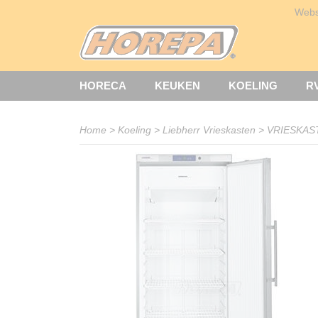
Web
HORECA
KEUKEN
KOELING
R
Home
>
Koeling
>
Liebherr Vrieskasten
>
VRIESKAST