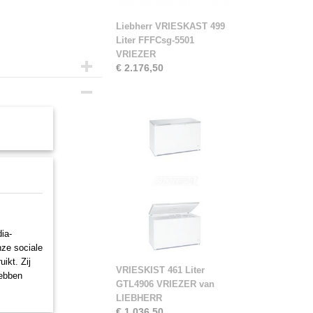
Liebherr VRIESKAST 499
Liter FFFCsg-5501
VRIEZER
€ 2.176,50
R voor
ia-
nze sociale
ikt. Zij
VRIESKIST 461 Liter
hebben
GTL4906 VRIEZER van
LIEBHERR
€ 1.036,50