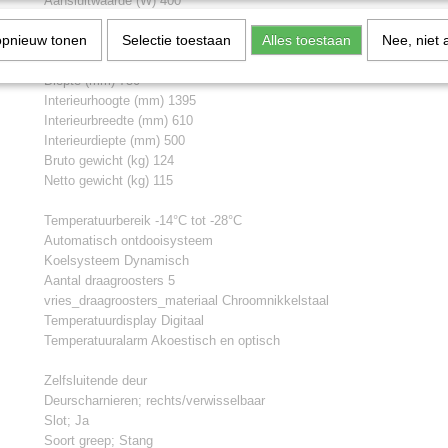
Aansluitwaarde (W) 400
Gastronorm (mm) 325 x 530
opnieuw tonen
Selectie toestaan
Alles toestaan
Nee, niet 
Hoogte (mm) 2064
Breedte (mm) 750
Diepte (mm) 750
Interieurhoogte (mm) 1395
Interieurbreedte (mm) 610
Interieurdiepte (mm) 500
Bruto gewicht (kg) 124
Netto gewicht (kg) 115
Temperatuurbereik -14°C tot -28°C
Automatisch ontdooisysteem
Koelsysteem Dynamisch
Aantal draagroosters 5
vries_draagroosters_materiaal Chroomnikkelstaal
Temperatuurdisplay Digitaal
Temperatuuralarm Akoestisch en optisch
Zelfsluitende deur
Deurscharnieren; rechts/verwisselbaar
Slot; Ja
Soort greep; Stang