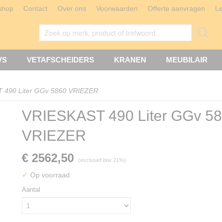
shop
Contact
Over ons
Voorwaarden
Offerte aanvragen
L
VS
VETAFSCHEIDERS
KRANEN
MEUBILAIR
 490 Liter GGv 5860 VRIEZER
VRIESKAST 490 Liter GGv 5
VRIEZER
€ 2562,50
(exclusief btw 21%)
✓
Op voorraad
Aantal