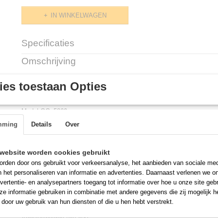
IN WINKELWAGEN
Specificaties
Productcode
GGv 5860
Omschrijving
VRIESKAST GGv 5
860
VRIEZER van LIEBHER
es toestaan Opties
UNIVERSEEL gebruik
Model GGv5860
Kleur: Edelstaal (RVS)
mming
Details
Over
Kleur: Edelsstaal (RVS)
Materiaal interieur Kunststof wit
Energieverbruik per jaar (kWh) 880
website worden cookies gebruikt
Energiekosten per jaar (€) 194
rden door ons gebruikt voor verkeersanalyse, het aanbieden van sociale med
Bruto inhoud totaal (liter) 547
n het personaliseren van informatie en advertenties. Daarnaast verlenen we o
Netto inhoud totaal (liter) 490
vertentie- en analysepartners toegang tot informatie over hoe u onze site gebru
Geschikt voor omgevingstemperatuur SN-T (10-43°C)
e informatie gebruiken in combinatie met andere gegevens die zij mogelijk 
Spanning (V) 220/240
door uw gebruik van hun diensten of die u hen hebt verstrekt.
Aansluitwaarde (A) 3