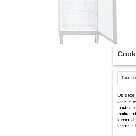
Cooki
Toeste
Op deze 
Cookies wo
functies e
media-, ad
kunnen dez
verzameld 