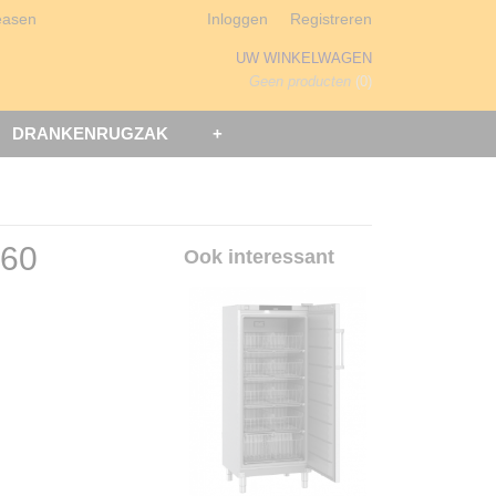
easen
Inloggen
Registreren
UW WINKELWAGEN
Geen producten
(0)
DRANKENRUGZAK
+
860
Ook interessant