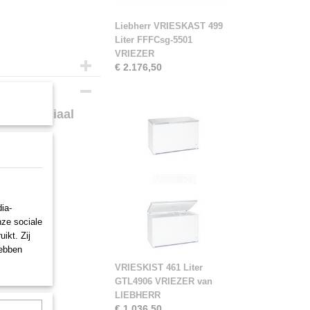
Liebherr VRIESKAST 499
Liter FFFCsg-5501
VRIEZER
€ 2.176,50
RR speciaal
ia-
nze sociale
ikt. Zij
hebben
VRIESKIST 461 Liter
GTL4906 VRIEZER van
LIEBHERR
€ 1.036,50