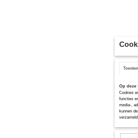
Cooki
Toeste
Op deze 
Cookies wo
functies e
media-, ad
kunnen dez
verzameld 