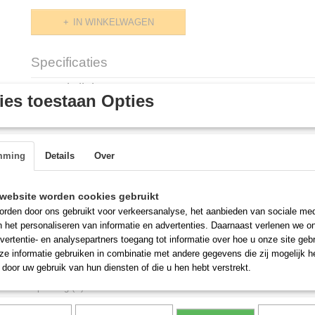
IN WINKELWAGEN
Specificaties
Productcode
BGPV6520
Omschrijving
es toestaan Opties
VRIESKAST BGPV6520 VRIEZER van LIEBHE
voor de BAKKERIJ
mming
Details
Over
Model BGPV6520
Uitvoering ProfiLine
Kleur Wit
website worden cookies gebruikt
Kleur deur Wit
rden door ons gebruikt voor verkeersanalyse, het aanbieden van sociale med
Materiaal interieur Chroomnikkelstaal
n het personaliseren van informatie en advertenties. Daarnaast verlenen we o
Energieverbruik per jaar (kWh) 2007
vertentie- en analysepartners toegang tot informatie over hoe u onze site gebru
Energiekosten per jaar (€) 442
e informatie gebruiken in combinatie met andere gegevens die zij mogelijk 
Bruto inhoud totaal (liter) 601
door uw gebruik van hun diensten of die u hen hebt verstrekt.
Netto inhoud totaal (liter) 601
Spanning (V) 220/230
Aansluitwaarde (A) 4