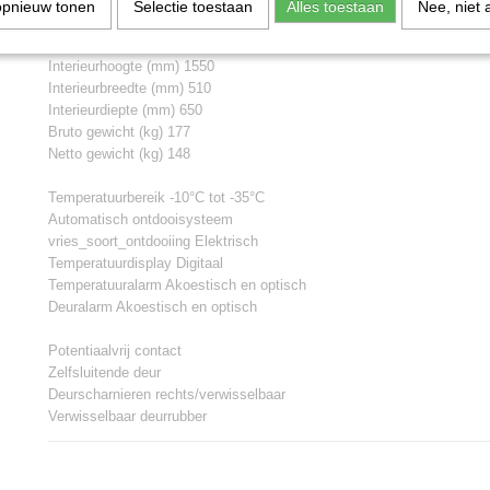
Hoogte (mm) 2150
opnieuw tonen
Selectie toestaan
Alles toestaan
Nee, niet 
Breedte (mm) 700
Diepte (mm) 830
Interieurhoogte (mm) 1550
Interieurbreedte (mm) 510
Interieurdiepte (mm) 650
Bruto gewicht (kg) 177
Netto gewicht (kg) 148
Temperatuurbereik -10°C tot -35°C
Automatisch ontdooisysteem
vries_soort_ontdooiing Elektrisch
Temperatuurdisplay Digitaal
Temperatuuralarm Akoestisch en optisch
Deuralarm Akoestisch en optisch
Potentiaalvrij contact
Zelfsluitende deur
Deurscharnieren rechts/verwisselbaar
Verwisselbaar deurrubber