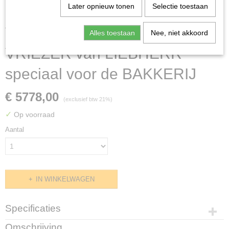
Later opnieuw tonen
Selectie toestaan
VRIESKAST BGPV8470
Alles toestaan
Nee, niet akkoord
VRIEZER van LIEBHERR
speciaal voor de BAKKERIJ
€ 5778,00
(exclusief btw 21%)
✓
Op voorraad
Aantal
IN WINKELWAGEN
Specificaties
Productcode
Omschrijving