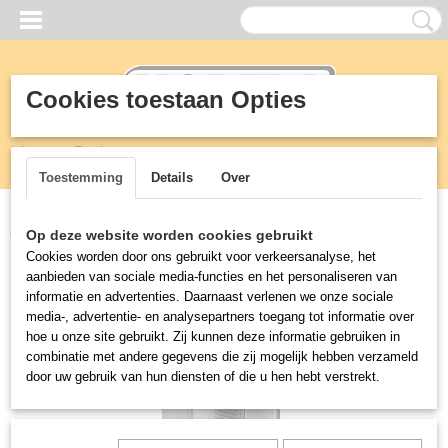
Cookies toestaan Opties
Inloggen
Registreren
UW WINKELWAGEN
Geen producten
(0)
Toestemming
Details
Over
Home
>
Koeling
>
Liebherr Vrieskasten
>
VRIESKAST BGPV8470
Op deze website worden cookies gebruikt
VRIEZER van LIEBHERR speciaal voor de BAKKERIJ
Cookies worden door ons gebruikt voor verkeersanalyse, het
aanbieden van sociale media-functies en het personaliseren van
informatie en advertenties. Daarnaast verlenen we onze sociale
media-, advertentie- en analysepartners toegang tot informatie over
hoe u onze site gebruikt. Zij kunnen deze informatie gebruiken in
combinatie met andere gegevens die zij mogelijk hebben verzameld
door uw gebruik van hun diensten of die u hen hebt verstrekt.