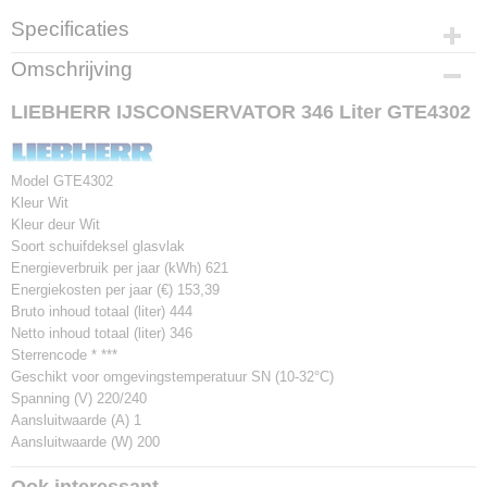
Specificaties
Productcode
Omschrijving
GTE4302
LIEBHERR IJSCONSERVATOR 346 Liter GTE4302
Model GTE4302
Kleur Wit
Kleur deur Wit
Soort schuifdeksel glasvlak
Energieverbruik per jaar (kWh) 621
Energiekosten per jaar (€) 153,39
Bruto inhoud totaal (liter) 444
Netto inhoud totaal (liter) 346
Sterrencode * ***
Geschikt voor omgevingstemperatuur SN (10-32°C)
Spanning (V) 220/240
Aansluitwaarde (A) 1
Aansluitwaarde (W) 200