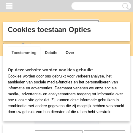
Cookies toestaan Opties
Inloggen
Registreren
UW WINKELWAGEN
Geen producten
(0)
Toestemming
Details
Over
Home
>
Koeling
>
Liebherr IJs vrieskist
>
IJSCONSERVATOR 346
Op deze website worden cookies gebruikt
Liter GTE4302
Cookies worden door ons gebruikt voor verkeersanalyse, het
aanbieden van sociale media-functies en het personaliseren van
informatie en advertenties. Daarnaast verlenen we onze sociale
media-, advertentie- en analysepartners toegang tot informatie over
hoe u onze site gebruikt. Zij kunnen deze informatie gebruiken in
combinatie met andere gegevens die zij mogelijk hebben verzameld
door uw gebruik van hun diensten of die u hen hebt verstrekt.