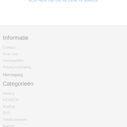
KLIK HIER OM UW REVIEW TE MAKEN.
Informatie
Contact
Over ons
Voorwaarden
Privacyverklaring
Herroeping
Categorieën
Horeca
KEUKEN
Koeling
RVS
Vetafscheiders
Kranen