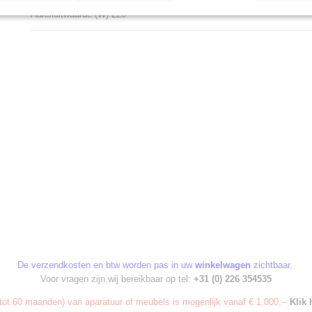
Aansluitwaarde (A) 1
Aansluitwaarde (W) 220
De verzendkosten en btw worden pas in uw
winkelwagen
zichtbaar.
Voor vragen zijn wij bereikbaar op tel:
+31 (0) 226 354535
ot 60 maanden) van aparatuur of meubels is mogenlijk vanaf € 1.000,--
Klik 