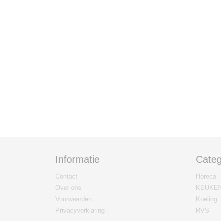
Informatie
Categ
Contact
Horeca
Over ons
KEUKE
Voorwaarden
Koeling
Privacyverklaring
RVS