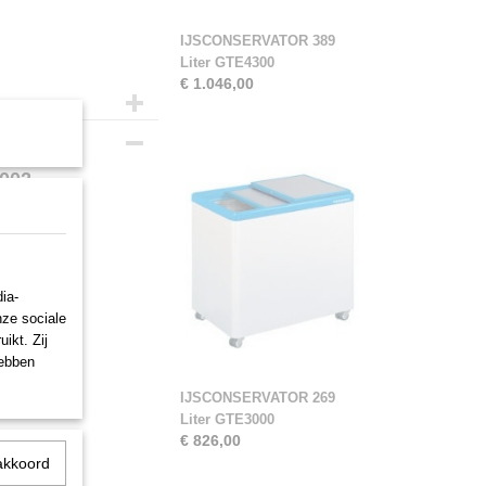
IJSCONSERVATOR 389
Liter GTE4300
€ 1.046,00
5002
ia-
nze sociale
ikt. Zij
hebben
IJSCONSERVATOR 269
Liter GTE3000
€ 826,00
akkoord