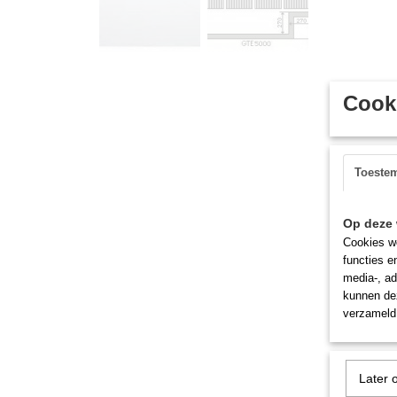
Cooki
Toeste
Op deze 
Cookies wo
functies e
media-, ad
kunnen dez
verzameld 
Later 