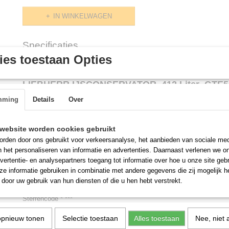
IN WINKELWAGEN
Specificaties
es toestaan Opties
Productcode
GTE5002
Omschrijving
LIEBHERR IJSCONSERVATOR 412 Liter GTE
mming
Details
Over
Model GTE5002
Kleur Wit
website worden cookies gebruikt
Kleur deur Wit
rden door ons gebruikt voor verkeersanalyse, het aanbieden van sociale med
Soort schuifdeksel glasvlak
n het personaliseren van informatie en advertenties. Daarnaast verlenen we o
Energieverbruik per jaar (kWh) 730
vertentie- en analysepartners toegang tot informatie over hoe u onze site gebru
Energiekosten per jaar (€) 180,31
e informatie gebruiken in combinatie met andere gegevens die zij mogelijk 
Bruto inhoud totaal (liter) 512
door uw gebruik van hun diensten of die u hen hebt verstrekt.
Netto inhoud totaal (liter) 412
Sterrencode * ***
Geschikt voor omgevingstemperatuur SN (10-32°C)
opnieuw tonen
Selectie toestaan
Alles toestaan
Nee, niet 
Spanning (V) 220/240