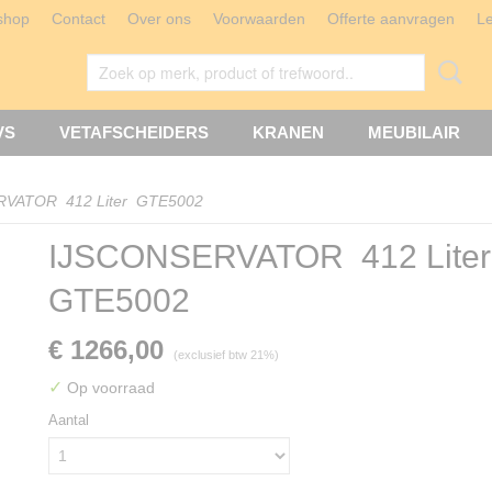
shop
Contact
Over ons
Voorwaarden
Offerte aanvragen
L
VS
VETAFSCHEIDERS
KRANEN
MEUBILAIR
RVATOR 412 Liter GTE5002
IJSCONSERVATOR 412 Lite
GTE5002
€ 1266,00
(exclusief btw 21%)
✓
Op voorraad
Aantal