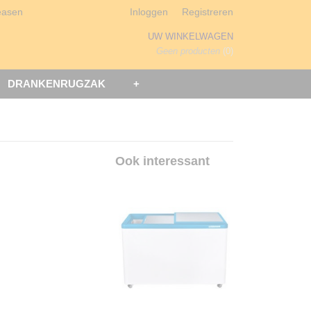
easen
Inloggen
Registreren
UW WINKELWAGEN
Geen producten
(0)
DRANKENRUGZAK
+
r
Ook interessant