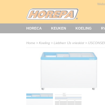
Web
HORECA
KEUKEN
KOELING
R
Home
>
Koeling
>
Liebherr IJs vrieskist
>
IJSCONSE