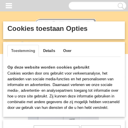
Cookies toestaan Opties
Inloggen
Registreren
UW WINKELWAGEN
Geen producten
(0)
Toestemming
Details
Over
Home
>
Koeling
>
Koelwerkbanken
>
700 KOELWERKBANK 4
Op deze website worden cookies gebruikt
LADEN MONOBLOCK
Cookies worden door ons gebruikt voor verkeersanalyse, het
aanbieden van sociale media-functies en het personaliseren van
informatie en advertenties. Daarnaast verlenen we onze sociale
media-, advertentie- en analysepartners toegang tot informatie over
hoe u onze site gebruikt. Zij kunnen deze informatie gebruiken in
combinatie met andere gegevens die zij mogelijk hebben verzameld
door uw gebruik van hun diensten of die u hen hebt verstrekt.