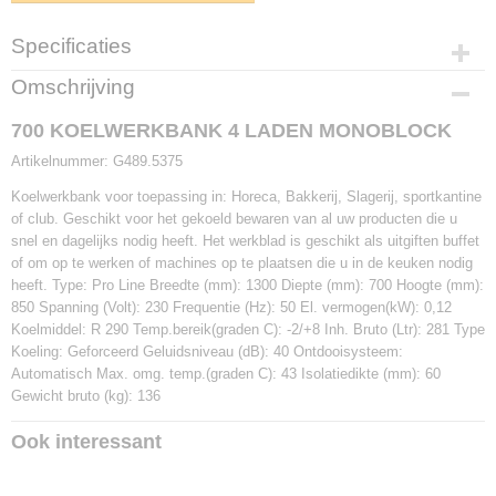
Specificaties
Productcode
Omschrijving
G489.5375
700 KOELWERKBANK 4 LADEN MONOBLOCK
Artikelnummer: G489.5375
Koelwerkbank voor toepassing in: Horeca, Bakkerij, Slagerij, sportkantine
of club. Geschikt voor het gekoeld bewaren van al uw producten die u
snel en dagelijks nodig heeft. Het werkblad is geschikt als uitgiften buffet
of om op te werken of machines op te plaatsen die u in de keuken nodig
heeft. Type: Pro Line Breedte (mm): 1300 Diepte (mm): 700 Hoogte (mm):
850 Spanning (Volt): 230 Frequentie (Hz): 50 El. vermogen(kW): 0,12
Koelmiddel: R 290 Temp.bereik(graden C): -2/+8 Inh. Bruto (Ltr): 281 Type
Koeling: Geforceerd Geluidsniveau (dB): 40 Ontdooisysteem:
Automatisch Max. omg. temp.(graden C): 43 Isolatiedikte (mm): 60
Gewicht bruto (kg): 136
Ook interessant