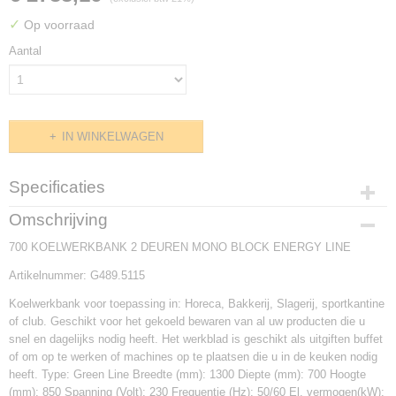
✓
Op voorraad
Aantal
IN WINKELWAGEN
Specificaties
Productcode
Omschrijving
G489.5115
700 KOELWERKBANK 2 DEUREN MONO BLOCK ENERGY LINE
Artikelnummer: G489.5115
Koelwerkbank voor toepassing in: Horeca, Bakkerij, Slagerij, sportkantine
of club. Geschikt voor het gekoeld bewaren van al uw producten die u
snel en dagelijks nodig heeft. Het werkblad is geschikt als uitgiften buffet
of om op te werken of machines op te plaatsen die u in de keuken nodig
heeft. Type: Green Line Breedte (mm): 1300 Diepte (mm): 700 Hoogte
(mm): 850 Spanning (Volt): 230 Frequentie (Hz): 50/60 El. vermogen(kW):