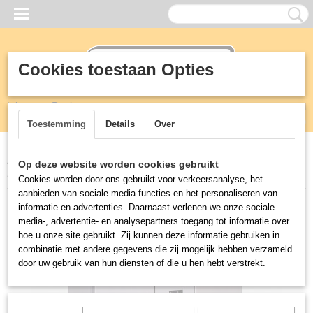
Cookies toestaan Opties
Inloggen
Registreren
UW WINKELWAGEN
Geen producten
(0)
Toestemming
Details
Over
Home
>
Koeling
>
Koelwerkbanken
>
700 KOELWERKBANK 2
Op deze website worden cookies gebruikt
DEUREN MONO BLOCK ENERGY LINE
Cookies worden door ons gebruikt voor verkeersanalyse, het
aanbieden van sociale media-functies en het personaliseren van
informatie en advertenties. Daarnaast verlenen we onze sociale
media-, advertentie- en analysepartners toegang tot informatie over
hoe u onze site gebruikt. Zij kunnen deze informatie gebruiken in
combinatie met andere gegevens die zij mogelijk hebben verzameld
door uw gebruik van hun diensten of die u hen hebt verstrekt.