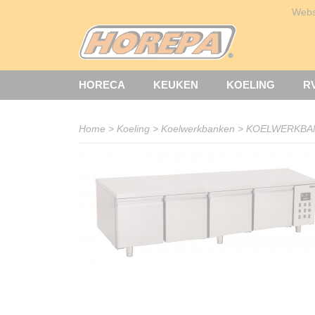
Web
HORECA
KEUKEN
KOELING
R
Home
>
Koeling
>
Koelwerkbanken
>
KOELWERKBAN