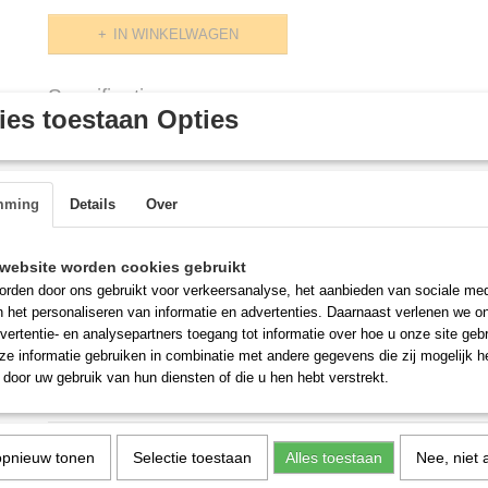
IN WINKELWAGEN
Specificaties
es toestaan Opties
Productcode
G489.5082
Omschrijving
KOELWERKBANK 600 HOOG 4 DEUREN
mming
Details
Over
Artikelnummer: G489.5082
Koelwerkbank voor toepassing in: Horeca, Bakkerij, Slagerij, sportkan
website worden cookies gebruikt
voor het gekoeld bewaren van al uw producten die u snel en dagelijks 
werkblad is geschikt als uitgiften buffet of om op te werken of machin
rden door ons gebruikt voor verkeersanalyse, het aanbieden van sociale med
de keuken nodig heeft. Type: Pro Line Breedte (mm): 2130 Diepte (m
n het personaliseren van informatie en advertenties. Daarnaast verlenen we o
600 Spanning (Volt): 230 Frequentie (Hz): 50/60 El. vermogen(kW): 0
vertentie- en analysepartners toegang tot informatie over hoe u onze site gebru
Temp.bereik(graden C): -2/+8 Aantal roosters: 3 Inh. Bruto (Ltr): 280 
e informatie gebruiken in combinatie met andere gegevens die zij mogelijk 
Koeling: Geforceerd Geluidsniveau (dB): 40 Ontdooisysteem: Automa
door uw gebruik van hun diensten of die u hen hebt verstrekt.
(graden C): 43 Isolatiedikte (mm): 50 Gewicht bruto (kg): 145
opnieuw tonen
Selectie toestaan
Alles toestaan
Nee, niet 