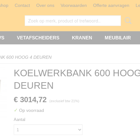
shop
Contact
Over ons
Voorwaarden
Offerte aanvragen
L
VS
VETAFSCHEIDERS
KRANEN
MEUBILAIR
K 600 HOOG 4 DEUREN
KOELWERKBANK 600 HOOG
DEUREN
€ 3014,72
(exclusief btw 21%)
✓
Op voorraad
Aantal