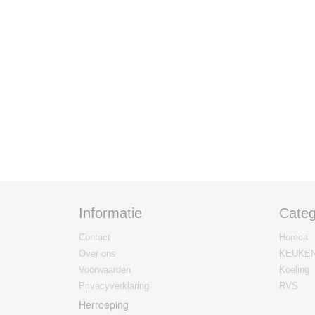
Informatie
Categ
Contact
Horeca
Over ons
KEUKE
Voorwaarden
Koeling
Privacyverklaring
RVS
Herroeping