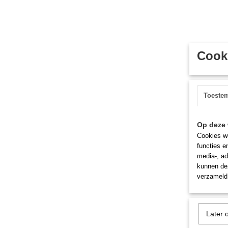
Cooki
Toeste
Op deze 
Cookies wo
functies e
media-, ad
kunnen dez
verzameld 
Later 