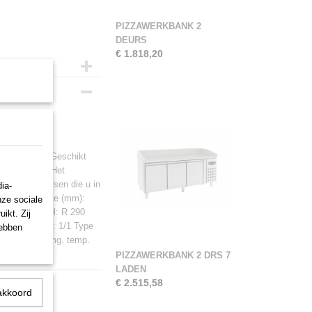
PIZZAWERKBANK 2
DEURS
€ 1.818,20
tine of club. Geschikt
nodig heeft. Het
es op te plaatsen die u in
ia-
m): 700 Hoogte (mm):
nze sociale
,23 Koelmiddel: R 290
ikt. Zij
Inh. aantal GN: 1/1 Type
hebben
tisch Max. omg. temp.
PIZZAWERKBANK 2 DRS 7
LADEN
€ 2.515,58
akkoord