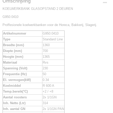
Omschrijving
G950.0410
KOELWERKBANK GLASOPSTAND 2 DEUREN
G950.0410
Proffesionele koelwerkbanken voor de Horeca, Bakkerij, Slagerij.
Artikelnummer
G950.0410
Type
Standard Line
Breedte (mm)
1360
Diepte (mm)
700
Hoogte (mm)
1365
Materiaal
Rvs
Spanning (Volt)
230
Frequentie (Hz)
50
El. vermogen(kW)
0.34
Koelmiddel
R 600 A
Temp.bereik(°C)
+2 / +8
Aantal roosters
2x 1/1GN
Inh. Netto (Ltr)
314
Inh. aantal GN
2x 1/1GN PAN