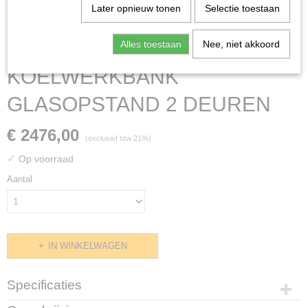
Later opnieuw tonen
Selectie toestaan
Alles toestaan
Nee, niet akkoord
KOELWERKBANK
GLASOPSTAND 2 DEUREN
€ 2476,00
(exclusief btw 21%)
✓
Op voorraad
Aantal
IN WINKELWAGEN
Specificaties
Productcode