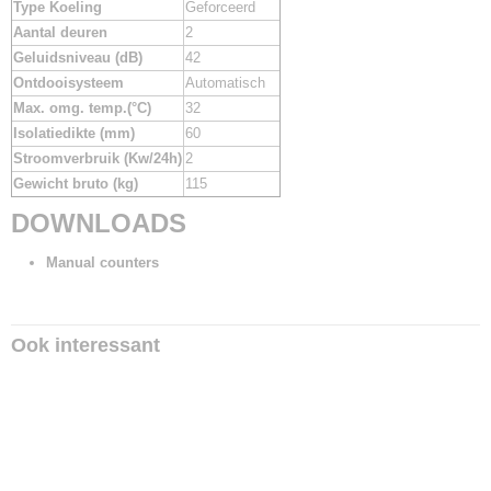
Type Koeling
Geforceerd
Aantal deuren
2
Geluidsniveau (dB)
42
Ontdooisysteem
Automatisch
Max. omg. temp.(°C)
32
Isolatiedikte (mm)
60
Stroomverbruik (Kw/24h)
2
Gewicht bruto (kg)
115
DOWNLOADS
Manual counters
Ook interessant