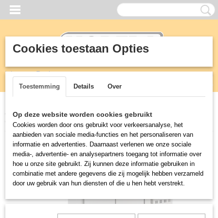
Cookies toestaan Opties
Inloggen
Registreren
UW WINKELWAGEN
Geen producten
(0)
Toestemming
Details
Over
Home
>
Koeling
>
Koelwerkbanken
>
KOELWERKBANK
Op deze website worden cookies gebruikt
GLASOPSTAND 2 DEUREN
Cookies worden door ons gebruikt voor verkeersanalyse, het
aanbieden van sociale media-functies en het personaliseren van
informatie en advertenties. Daarnaast verlenen we onze sociale
media-, advertentie- en analysepartners toegang tot informatie over
hoe u onze site gebruikt. Zij kunnen deze informatie gebruiken in
combinatie met andere gegevens die zij mogelijk hebben verzameld
door uw gebruik van hun diensten of die u hen hebt verstrekt.