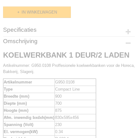
IN WINKELWAGEN
Specificaties
Productcode
Omschrijving
G950.0108
KOELWERKBANK 1 DEUR/2 LADEN
Artikelnummer: G950.0108 Proffesionele koelwerkbanken voor de Horeca,
Bakkerij, Slagerij.
Artikelnummer
G950.0108
Type
Compact Line
Breedte (mm)
900
Diepte (mm)
700
Hoogte (mm)
875
Afm. inwendig bxdxh(mm)
830x595x456
Spanning (Volt)
230
El. vermogen(kW)
0.34