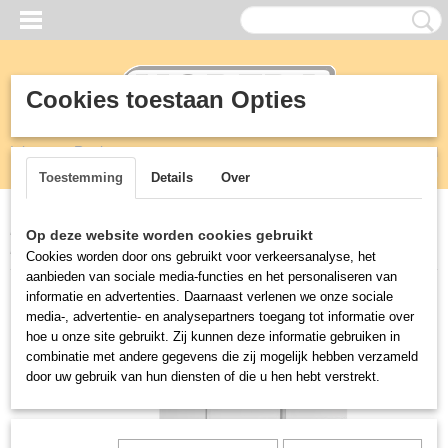
Cookies toestaan Opties
Inloggen
Registreren
UW WINKELWAGEN
Geen producten
(0)
Toestemming
Details
Over
Home
>
Koeling
>
Koelwerkbanken
>
KOELWERKBANK 1 DEUR/2
Op deze website worden cookies gebruikt
LADEN
Cookies worden door ons gebruikt voor verkeersanalyse, het
aanbieden van sociale media-functies en het personaliseren van
informatie en advertenties. Daarnaast verlenen we onze sociale
media-, advertentie- en analysepartners toegang tot informatie over
hoe u onze site gebruikt. Zij kunnen deze informatie gebruiken in
combinatie met andere gegevens die zij mogelijk hebben verzameld
door uw gebruik van hun diensten of die u hen hebt verstrekt.