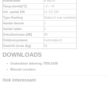
Koelmiddel
R 600 A
Temp.bereik(°C)
+2 / +8
Inh. aantal GN
1x 1/1 GN
Type Koeling
Statisch met ventilator
Aantal deuren
1
Aantal laden
2
Geluidsniveau (dB)
48
Ontdooisysteem
Automatisch
Gewicht bruto (kg)
91
DOWNLOADS
Onderdelen tekening 7950.0108
Manual counters
Ook interessant