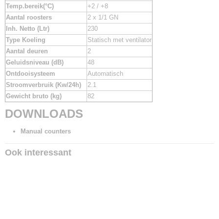
Temp.bereik(°C)
+2 / +8
Aantal roosters
2 x 1/1 GN
Inh. Netto (Ltr)
230
Type Koeling
Statisch met ventilator
Aantal deuren
2
Geluidsniveau (dB)
48
Ontdooisysteem
Automatisch
Stroomverbruik (Kw/24h)
2.1
Gewicht bruto (kg)
82
DOWNLOADS
Manual counters
Ook interessant