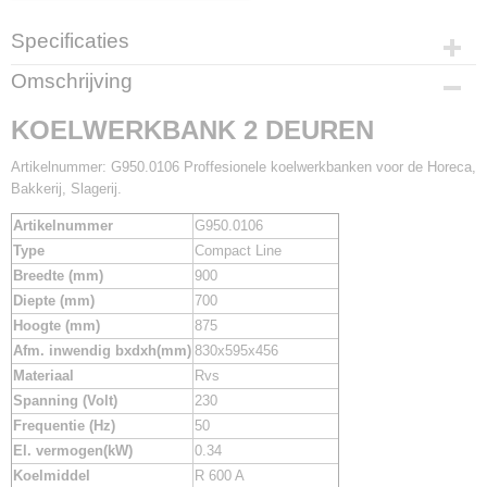
Specificaties
Productcode
Omschrijving
G950.0106
KOELWERKBANK 2 DEUREN
Artikelnummer: G950.0106 Proffesionele koelwerkbanken voor de Horeca,
Bakkerij, Slagerij.
Artikelnummer
G950.0106
Type
Compact Line
Breedte (mm)
900
Diepte (mm)
700
Hoogte (mm)
875
Afm. inwendig bxdxh(mm)
830x595x456
Materiaal
Rvs
Spanning (Volt)
230
Frequentie (Hz)
50
El. vermogen(kW)
0.34
Koelmiddel
R 600 A