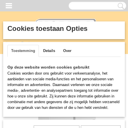
Cookies toestaan Opties
Inloggen
Registreren
UW WINKELWAGEN
Geen producten
(0)
Toestemming
Details
Over
Home
>
Koeling
>
Koelwerkbanken
>
KOELWERKBANK 2 DEUREN
Op deze website worden cookies gebruikt
Cookies worden door ons gebruikt voor verkeersanalyse, het
aanbieden van sociale media-functies en het personaliseren van
informatie en advertenties. Daarnaast verlenen we onze sociale
media-, advertentie- en analysepartners toegang tot informatie over
hoe u onze site gebruikt. Zij kunnen deze informatie gebruiken in
combinatie met andere gegevens die zij mogelijk hebben verzameld
door uw gebruik van hun diensten of die u hen hebt verstrekt.