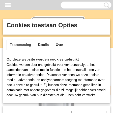
Cookies toestaan Opties
Inloggen
Registreren
UW WINKELWAGEN
Geen producten
(0)
Toestemming
Details
Over
Home
>
Koeling
>
Koelkasten
>
Koelkast zwart met glasdeur
Op deze website worden cookies gebruikt
Cookies worden door ons gebruikt voor verkeersanalyse, het
Verzendkosten € 19,50
aanbieden van sociale media-functies en het personaliseren van
informatie en advertenties. Daarnaast verlenen we onze sociale
media-, advertentie- en analysepartners toegang tot informatie over
hoe u onze site gebruikt. Zij kunnen deze informatie gebruiken in
combinatie met andere gegevens die zij mogelijk hebben verzameld
door uw gebruik van hun diensten of die u hen hebt verstrekt.