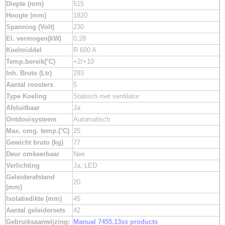
Diepte (mm)
515
Hoogte (mm)
1820
Spanning (Volt)
230
El. vermogen(kW)
0,28
Koelmiddel
R 600 A
Temp.bereik(°C)
+2/+10
Inh. Bruto (Ltr)
293
Aantal roosters
5
Type Koeling
Statisch met ventilator
Afsluitbaar
Ja
Ontdooisysteem
Automatisch
Max. omg. temp.(°C)
25
Gewicht bruto (kg)
77
Deur omkeerbaar
Nee
Verlichting
Ja, LED
Geleiderafstand
20
(mm)
Isolatiedikte (mm)
45
Aantal geleidersets
42
Gebruiksaanwijzing:
Manual 7455.13xx products