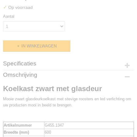
✓
Op voorraad
Aantal
IN WINKELWAGEN
Specificaties
Productcode
Omschrijving
G455.1347
Koelkast zwart met glasdeur
Mooie zwart glasdeurkoelkast met stevige roosters en led verlichting om
uw producten mooi in beeld te brengen.
Artikelnummer
G455.1347
Breedte (mm)
600