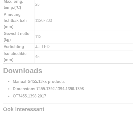
Max. omg.
25
temp.(°C)
Afmeting
lichtbak bxh
1120x200
(mm)
Gewicht netto
113
(kg)
Verlichting
Ja, LED
Isolatiedikte
45
(mm)
Downloads
Manual G455.13xx products
Dimensions 7455.1392-1394-1396-1398
OT7455.1398 2017
Ook interessant