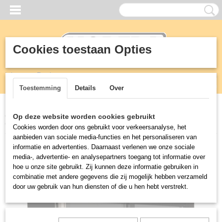
Cookies toestaan Opties
Inloggen
Registreren
UW WINKELWAGEN
Geen producten
(0)
Toestemming
Details
Over
Home
>
Koeling
>
Koelkast glasdeur
>
KOELKAST SCHUIF
Op deze website worden cookies gebruikt
GLASDEUREN ZWART
Cookies worden door ons gebruikt voor verkeersanalyse, het
aanbieden van sociale media-functies en het personaliseren van
informatie en advertenties. Daarnaast verlenen we onze sociale
media-, advertentie- en analysepartners toegang tot informatie over
hoe u onze site gebruikt. Zij kunnen deze informatie gebruiken in
combinatie met andere gegevens die zij mogelijk hebben verzameld
door uw gebruik van hun diensten of die u hen hebt verstrekt.