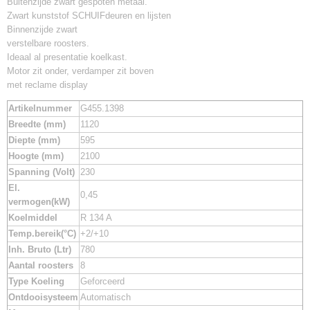
Buitenzijde zwart gespoten metaal.
Zwart kunststof SCHUIFdeuren en lijsten
Binnenzijde zwart
verstelbare roosters.
Ideaal al presentatie koelkast.
Motor zit onder, verdamper zit boven
met reclame display
Artikelnummer
G455.1398
Breedte (mm)
1120
Diepte (mm)
595
Hoogte (mm)
2100
Spanning (Volt)
230
El.
0,45
vermogen(kW)
Koelmiddel
R 134 A
Temp.bereik(°C)
+2/+10
Inh. Bruto (Ltr)
780
Aantal roosters
8
Type Koeling
Geforceerd
Ontdooisysteem
Automatisch