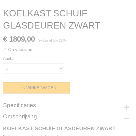
KOELKAST SCHUIF
GLASDEUREN ZWART
€ 1809,00
(exclusief btw 21%)
✓
Op voorraad
Aantal
IN WINKELWAGEN
Specificaties
Productcode
Omschrijving
G455.1398
KOELKAST SCHUIF GLASDEUREN ZWART