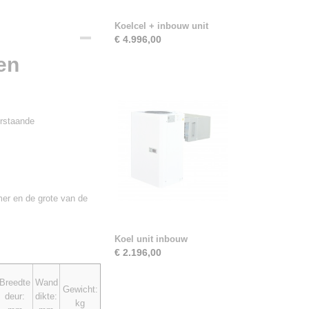
Koelcel + inbouw unit
€ 4.996,00
en
erstaande
er en de grote van de
Koel unit inbouw
€ 2.196,00
Breedte
Wand
Gewicht:
deur:
dikte:
kg