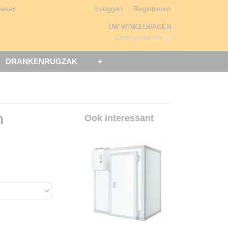
easen
Inloggen
Registreren
UW WINKELWAGEN
Geen producten
(0)
DRANKENRUGZAK
+
n
Ook interessant