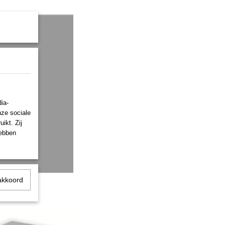
ia-
nze sociale
ikt. Zij
hebben
akkoord