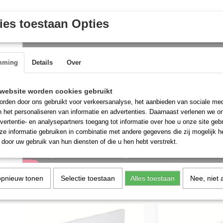
es toestaan Opties
mming
Details
Over
website worden cookies gebruikt
rden door ons gebruikt voor verkeersanalyse, het aanbieden van sociale med
n het personaliseren van informatie en advertenties. Daarnaast verlenen we o
vertentie- en analysepartners toegang tot informatie over hoe u onze site gebru
e informatie gebruiken in combinatie met andere gegevens die zij mogelijk 
door uw gebruik van hun diensten of die u hen hebt verstrekt.
opnieuw tonen
Selectie toestaan
Alles toestaan
Nee, niet 
De cel bestaat uit de volgende onderdelen:
Panelen, hoekpanelen, vloer, dakpanelen