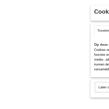
Cooki
Toeste
Op deze 
Cookies wo
functies e
media-, ad
kunnen dez
verzameld 
Later 