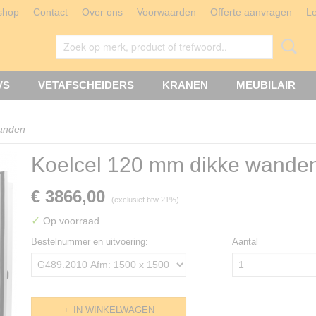
shop
Contact
Over ons
Voorwaarden
Offerte aanvragen
L
VS
VETAFSCHEIDERS
KRANEN
MEUBILAIR
wanden
Koelcel 120 mm dikke wande
€ 3866,00
(exclusief btw 21%)
✓
Op voorraad
Bestelnummer en uitvoering:
Aantal
IN WINKELWAGEN