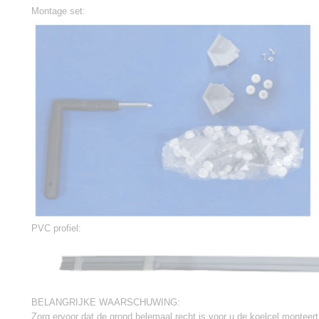
Montage set:
PVC profiel:
BELANGRIJKE WAARSCHUWING:
Zorg ervoor dat de grond helemaal recht is voor u de koelcel monteert