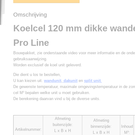
Omschrijving
Koelcel 120 mm dikke wand
Pro Line
Bouwpakket, zie onderstaande video voor meer informatie en de ond
gebruiksaanwijzing.
Worden exclusief de koel unit geleverd.
Die dient u los te bestellen,
U kan kiezen uit.
wandunit
,
dakunit
en
split unit
.
De gewenste temperatuur, maximale omgevingstemperatuur in de zom
cel M³ bepalen welke unit u moet gebruiken.
De berekening daarvan vind u bij de diverse units.
Afmeting
Afmeting
buitenzijde:
binnenzijde:
Inhoud
Artikelnummer:
L x B x H
L x B x H
M³: