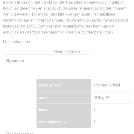
modern in design met verchroomde staanders en eenvoudig in gebruik,
houdt uw gerechten en snacks op de juiste temperatuur tot het moment
van uitserveren. Dit model beschikt over een apart inschakelbare
warmhoudplaat en infraroodlampen, de warmhoudplaat is thermostatisch
instelbaar tot 90°C. Compleet met hygiënische beschermkap van
acrylglas en daardoor zeer geschikt voor o.a. buffetopstellingen
Meer informatie
Meer informatie
Algemeen
voorraad artikel
soort product
HOREPA
merk
1
bevat
1
verkoopeenheid