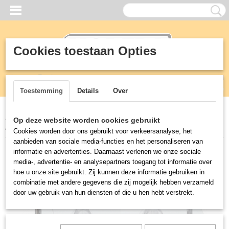
Cookies toestaan Opties
Inloggen
Registreren
UW WINKELWAGEN
Geen producten
(0)
Toestemming
Details
Over
Home
>
KEUKEN
>
Warmhoud apparatuur
>
Warmhoudlamp met
Op deze website worden cookies gebruikt
brug
Cookies worden door ons gebruikt voor verkeersanalyse, het
aanbieden van sociale media-functies en het personaliseren van
informatie en advertenties. Daarnaast verlenen we onze sociale
media-, advertentie- en analysepartners toegang tot informatie over
hoe u onze site gebruikt. Zij kunnen deze informatie gebruiken in
combinatie met andere gegevens die zij mogelijk hebben verzameld
door uw gebruik van hun diensten of die u hen hebt verstrekt.