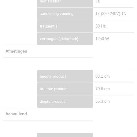
Ja
met stekker
1x (220-240V)-1N
aansluiting voeding
50 Hz
frequentie
1250 W
vermogen (elektrisch)
Afmetingen
83.1 cm
hoogte product
70.6 cm
breedte product
55.3 cm
diepte product
Aanvullend