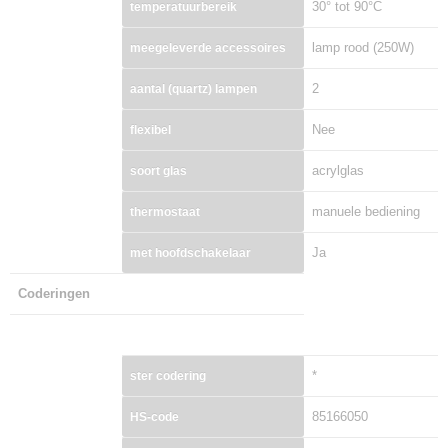
30° tot 90°C
temperatuurbereik
lamp rood (250W)
meegeleverde accessoires
2
aantal (quartz) lampen
Nee
flexibel
acrylglas
soort glas
manuele bediening
thermostaat
Ja
met hoofdschakelaar
Coderingen
*
ster codering
85166050
HS-code