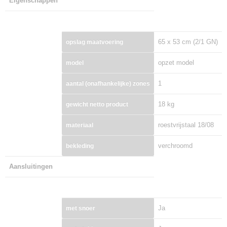
Eigenschappen
65 x 53 cm (2/1 GN)
opslag maatvoering
opzet model
model
1
aantal (onafhankelijke) zones
18 kg
gewicht netto product
roestvrijstaal 18/08
materiaal
verchroomd
bekleding
Aansluitingen
Ja
met snoer