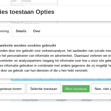
Ref:
Artikel:
27396
Saus en sausextratorset
es toestaan Opties
27395
Citruspersaccessoire
27346
Gekarteld mes
27345
Getand mes
27344
(Bijkomend) glad mes
mming
Details
Over
website worden cookies gebruikt
rden door ons gebruikt voor verkeersanalyse, het aanbieden van sociale med
n het personaliseren van informatie en advertenties. Daarnaast verlenen we o
vertentie- en analysepartners toegang tot informatie over hoe u onze site gebru
e informatie gebruiken in combinatie met andere gegevens die zij mogelijk 
door uw gebruik van hun diensten of die u hen hebt verstrekt.
opnieuw tonen
Selectie toestaan
Alles toestaan
Nee, niet 