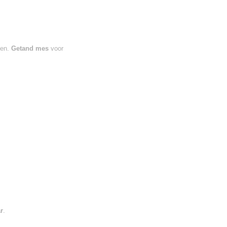
den.
Getand mes
voor
r
.