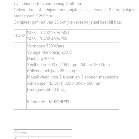
Cylindrische toevoeropening Ø 58 mm
Geleverd met 4 schijven roestvrijstaal : plakjesschijf 2 mm, plakjes
staafjesschijf 2x2mm.
Compleet gamma van 23 schijven roestvrijstaal beschikbaar
2453 - R 402 230V/50/1
R 402
2433 - R 402 400V/50/
Vermogen 750 Watts
Voltage Monofasig 230 V
Driefasig 400 V
Snelheden: 500 en 1500 tpm 750 en 1500 tpm
Collectie schijven 28 als optie
Mogelijkheid voor 2 frieten en 3 soorten macedoine
Afmetingen (LxDxH) 320 x 304 x 590 mm
Brutogewicht 20,5 Kg
Informatie:
KLIK HIER
Opties: