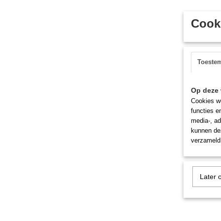
Cooki
Toeste
Op deze 
Cookies wo
functies e
media-, ad
kunnen dez
verzameld 
Later 