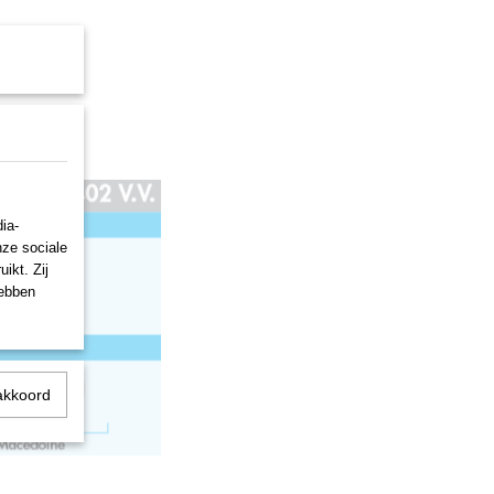
ia-
nze sociale
ikt. Zij
hebben
akkoord