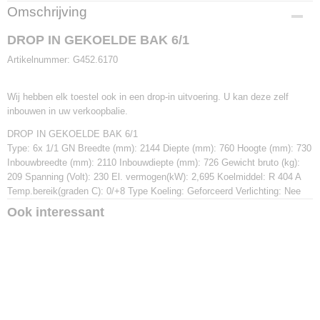
Productcode
Omschrijving
G452.6170
DROP IN GEKOELDE BAK 6/1
Artikelnummer: G452.6170
Wij hebben elk toestel ook in een drop-in uitvoering. U kan deze zelf
inbouwen in uw verkoopbalie.
DROP IN GEKOELDE BAK 6/1
Type: 6x 1/1 GN Breedte (mm): 2144 Diepte (mm): 760 Hoogte (mm): 730
Inbouwbreedte (mm): 2110 Inbouwdiepte (mm): 726 Gewicht bruto (kg):
209 Spanning (Volt): 230 El. vermogen(kW): 2,695 Koelmiddel: R 404 A
Temp.bereik(graden C): 0/+8 Type Koeling: Geforceerd Verlichting: Nee
Ook interessant