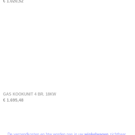
€ 1.020,52
GAS KOOKUNIT 4 BR. 18KW
€ 1.695,48
De verzendkosten en btw worden pas in uw
winkelwagen
zichtbaar.