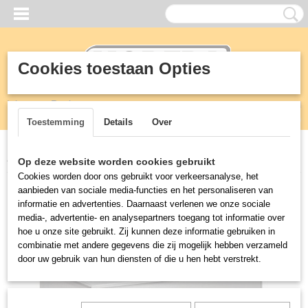
Cookies toestaan Opties
Inloggen
Registreren
UW WINKELWAGEN
Geen producten
(0)
Toestemming
Details
Over
Home
>
KEUKEN
>
Drop in units
>
DROP IN GEKOELDE BAK 6/1
Op deze website worden cookies gebruikt
Cookies worden door ons gebruikt voor verkeersanalyse, het
aanbieden van sociale media-functies en het personaliseren van
informatie en advertenties. Daarnaast verlenen we onze sociale
media-, advertentie- en analysepartners toegang tot informatie over
hoe u onze site gebruikt. Zij kunnen deze informatie gebruiken in
combinatie met andere gegevens die zij mogelijk hebben verzameld
door uw gebruik van hun diensten of die u hen hebt verstrekt.