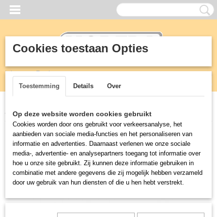
Cookies toestaan Opties
Inloggen
Registreren
UW WINKELWAGEN
Geen producten
(0)
Toestemming
Details
Over
Home
>
KEUKEN
>
Drop in units
>
DROP IN GLASBRUG 6/1
Op deze website worden cookies gebruikt
Cookies worden door ons gebruikt voor verkeersanalyse, het
aanbieden van sociale media-functies en het personaliseren van
informatie en advertenties. Daarnaast verlenen we onze sociale
media-, advertentie- en analysepartners toegang tot informatie over
hoe u onze site gebruikt. Zij kunnen deze informatie gebruiken in
combinatie met andere gegevens die zij mogelijk hebben verzameld
door uw gebruik van hun diensten of die u hen hebt verstrekt.