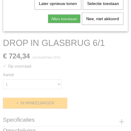
Later opnieuw tonen
Selectie toestaan
Alles toestaan
Nee, niet akkoord
DROP IN GLASBRUG 6/1
€ 724,34
(exclusief btw 21%)
✓
Op voorraad
Aantal
IN WINKELWAGEN
Specificaties
Productcode
Omschrijving