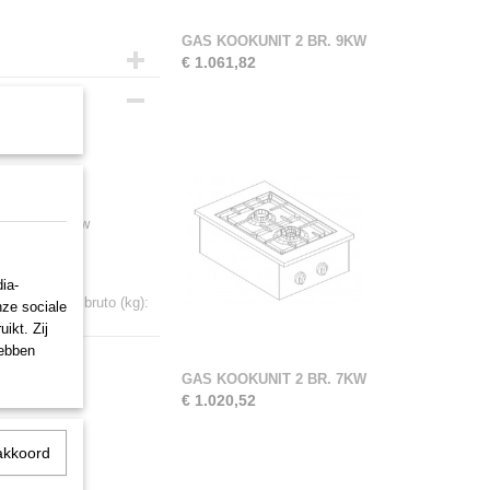
GAS KOOKUNIT 2 BR. 9KW
€ 1.061,82
 inbouwen in uw
ia-
437 Gewicht bruto (kg):
nze sociale
ikt. Zij
hebben
GAS KOOKUNIT 2 BR. 7KW
€ 1.020,52
akkoord