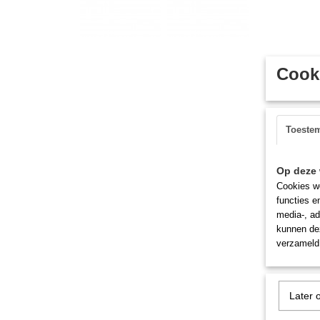
Cooki
Toeste
Op deze 
Cookies wo
functies e
media-, ad
kunnen dez
verzameld 
Later 