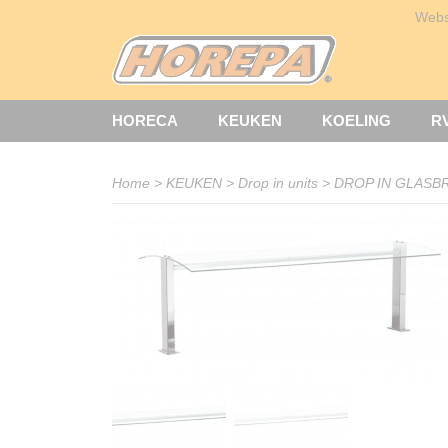
Web
HORECA
KEUKEN
KOELING
R
Home
>
KEUKEN
>
Drop in units
>
DROP IN GLASBR