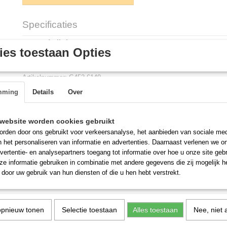
Specificaties
Productcode
G452.6140
Omschrijving
es toestaan Opties
DROP IN GLASBRUG 5/1
Artikelnummer: G452.6140
mming
Details
Over
Wij hebben elk toestel ook in een drop-in uitvoering. U kan deze zelf
verkoopbalie.
website worden cookies gebruikt
DROP IN GLASBRUG 5/1
rden door ons gebruikt voor verkeersanalyse, het aanbieden van sociale med
Type: 5x 1/1 GN Breedte (mm): 1819 Diepte (mm): 450 Hoogte (mm): 
n het personaliseren van informatie en advertenties. Daarnaast verlenen we o
18,2
vertentie- en analysepartners toegang tot informatie over hoe u onze site gebru
e informatie gebruiken in combinatie met andere gegevens die zij mogelijk 
door uw gebruik van hun diensten of die u hen hebt verstrekt.
opnieuw tonen
Selectie toestaan
Alles toestaan
Nee, niet 