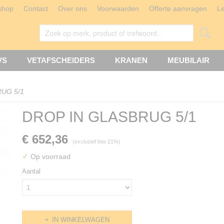
shop
Contact
Over ons
Voorwaarden
Offerte aanvragen
L
VS
VETAFSCHEIDERS
KRANEN
MEUBILAIR
UG 5/1
DROP IN GLASBRUG 5/1
€ 652,36
(exclusief btw 21%)
✓
Op voorraad
Aantal
IN WINKELWAGEN