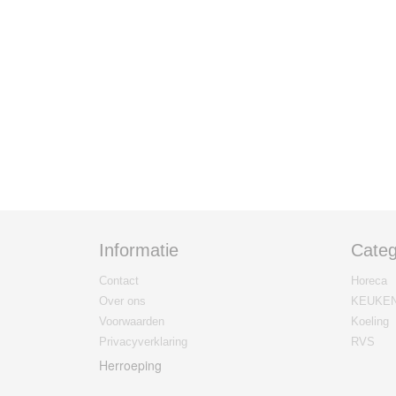
Informatie
Categ
Contact
Horeca
Over ons
KEUKE
Voorwaarden
Koeling
Privacyverklaring
RVS
Herroeping