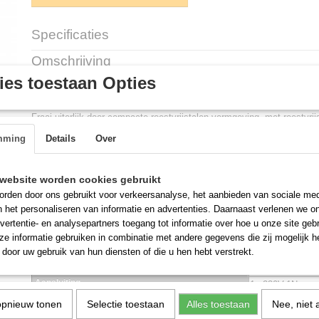
Specificaties
Productcode
E921.453
Omschrijving
es toestaan Opties
Spijzen warmer (cap.3st.)
Fraai uiterlijk door compacte roestvrijstalen vormgeving, met roestvri
bain marie potten (4,5L), iedere pot met afzonderlijke thermostaat en 
mming
Details
Over
temperatuurbereik max. 90°C
Artikel
E921.453
website worden cookies gebruikt
Gewicht
16.2000
rden door ons gebruikt voor verkeersanalyse, het aanbieden van sociale med
EAN
08712591103597
n het personaliseren van informatie en advertenties. Daarnaast verlenen we o
verkoopeenheid
1
vertentie- en analysepartners toegang tot informatie over hoe u onze site gebru
verpakkingseenheid
1
e informatie gebruiken in combinatie met andere gegevens die zij mogelijk 
Merk
door uw gebruik van hun diensten of die u hen hebt verstrekt.
MaxPro
Model
tafel model
Aansluiting
1x 230V-1N
Vermogen
1500W
opnieuw tonen
Selectie toestaan
Alles toestaan
Nee, niet 
Afmeting
29(H)x26x76cm