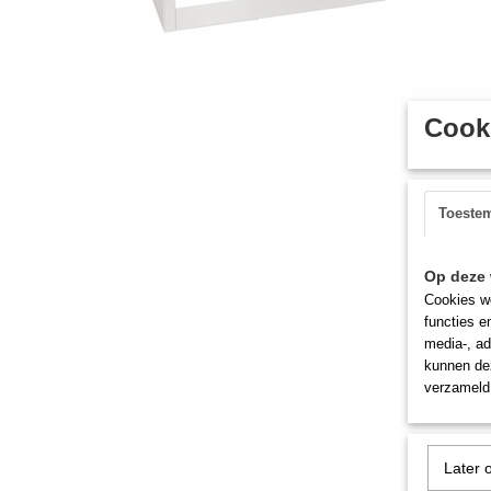
Cooki
Toeste
Op deze 
Cookies wo
functies e
media-, ad
kunnen dez
verzameld 
Later 