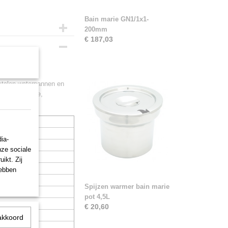
Bain marie GN1/1x1-
200mm
€ 187,03
jstalen waterpannen en
controlelampje,
ia-
nze sociale
ikt. Zij
hebben
Spijzen warmer bain marie
pot 4,5L
€ 20,60
akkoord