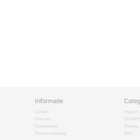
Informatie
Categ
Contact
Horeca
Over ons
KEUKE
Voorwaarden
Koeling
Privacyverklaring
RVS