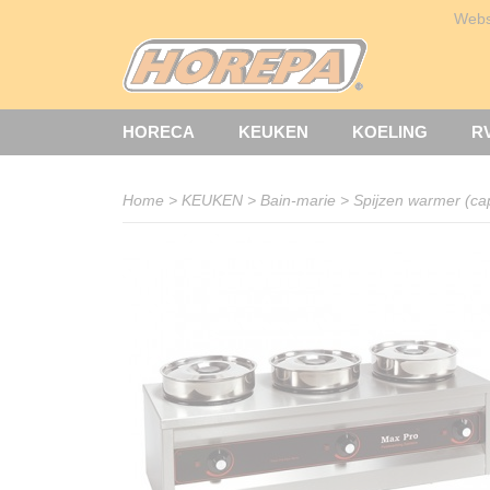
Web
HORECA
KEUKEN
KOELING
R
Home
>
KEUKEN
>
Bain-marie
>
Spijzen warmer (cap