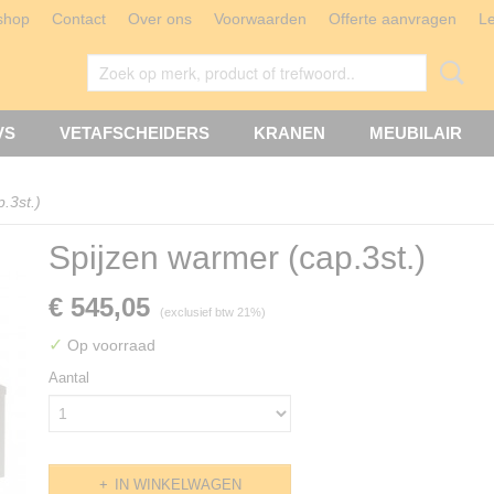
shop
Contact
Over ons
Voorwaarden
Offerte aanvragen
L
VS
VETAFSCHEIDERS
KRANEN
MEUBILAIR
.3st.)
Spijzen warmer (cap.3st.)
€ 545,05
(exclusief btw 21%)
✓
Op voorraad
Aantal
IN WINKELWAGEN