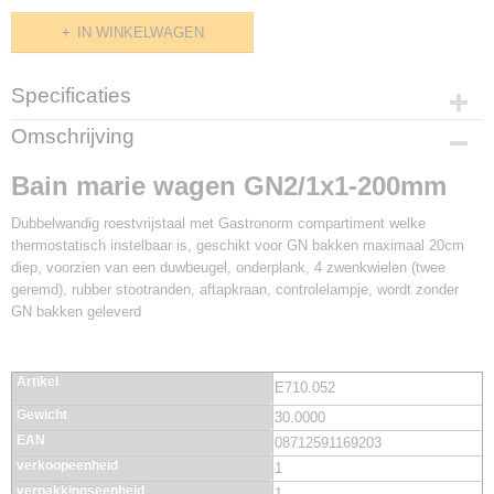
IN WINKELWAGEN
Specificaties
Productcode
Omschrijving
E710.052
Bain marie wagen GN2/1x1-200mm
Dubbelwandig roestvrijstaal met Gastronorm compartiment welke
thermostatisch instelbaar is, geschikt voor GN bakken maximaal 20cm
diep, voorzien van een duwbeugel, onderplank, 4 zwenkwielen (twee
geremd), rubber stootranden, aftapkraan, controlelampje, wordt zonder
GN bakken geleverd
Artikel
E710.052
Gewicht
30.0000
EAN
08712591169203
verkoopeenheid
1
verpakkingseenheid
1