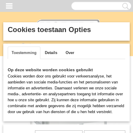
Cookies toestaan Opties
Inloggen
Registreren
UW WINKELWAGEN
Geen producten
(0)
Toestemming
Details
Over
Home
>
KEUKEN
>
Bain-marie
>
bain marie wagen GN2/1x1-
Op deze website worden cookies gebruikt
200mm
Cookies worden door ons gebruikt voor verkeersanalyse, het
aanbieden van sociale media-functies en het personaliseren van
informatie en advertenties. Daarnaast verlenen we onze sociale
media-, advertentie- en analysepartners toegang tot informatie over
hoe u onze site gebruikt. Zij kunnen deze informatie gebruiken in
combinatie met andere gegevens die zij mogelijk hebben verzameld
door uw gebruik van hun diensten of die u hen hebt verstrekt.