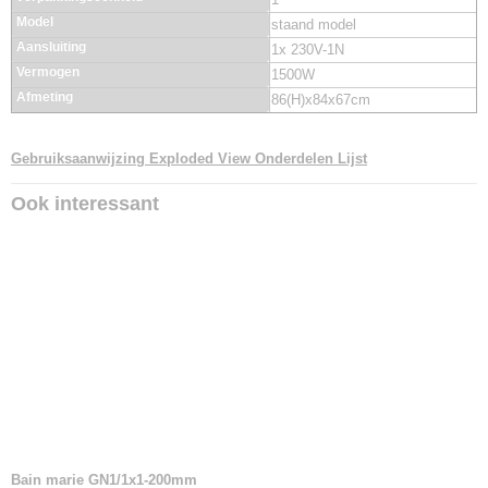
Model
staand model
Aansluiting
1x 230V-1N
Vermogen
1500W
Afmeting
86(H)x84x67cm
Gebruiksaanwijzing
Exploded View
Onderdelen Lijst
Ook interessant
Bain marie GN1/1x1-200mm