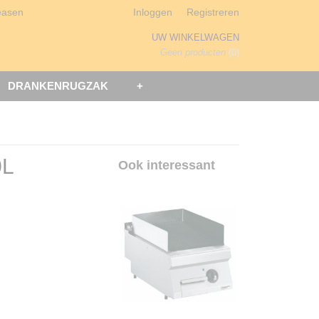
easen
Inloggen
Registreren
UW WINKELWAGEN
Geen producten
(0)
DRANKENRUGZAK
+
0L
Ook interessant