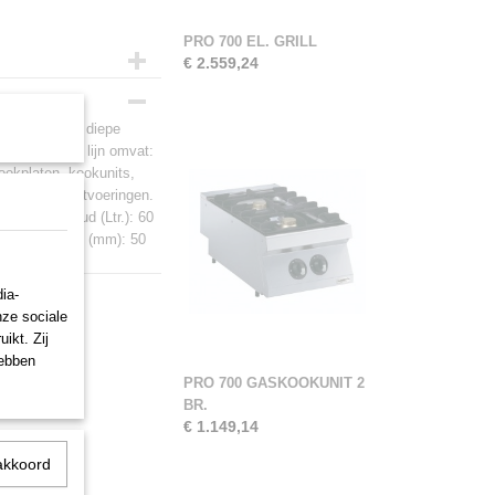
PRO 700 EL. GRILL
€ 2.559,24
neel 700 mm diepe
mm. Hij hele lijn omvat:
kookplaten, kookunits,
 in diverse uitvoeringen.
trisch Inhoud (Ltr.): 60
gte stelpoten (mm): 50
ia-
nze sociale
ikt. Zij
hebben
PRO 700 GASKOOKUNIT 2
BR.
€ 1.149,14
akkoord