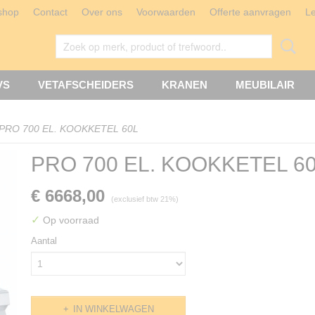
shop
Contact
Over ons
Voorwaarden
Offerte aanvragen
L
VS
VETAFSCHEIDERS
KRANEN
MEUBILAIR
PRO 700 EL. KOOKKETEL 60L
PRO 700 EL. KOOKKETEL 6
€ 6668,00
(exclusief btw 21%)
✓
Op voorraad
Aantal
IN WINKELWAGEN