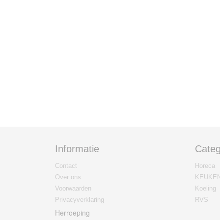
Informatie
Categ
Contact
Horeca
Over ons
KEUKE
Voorwaarden
Koeling
Privacyverklaring
RVS
Herroeping