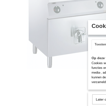
Cooki
Toeste
Op deze 
Cookies wo
functies e
media-, ad
kunnen dez
verzameld 
Later 