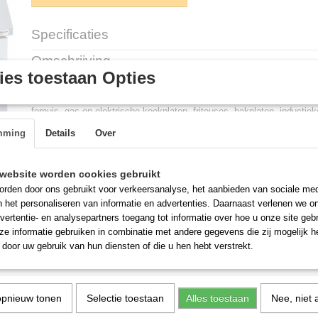
Specificaties
Productcode
G488.0255
Omschrijving
Afmetingen (l,b,h)
0 x 700 x 0 mm
es toestaan Opties
PRO 700 EL. KOOKKETEL 60L Artikelnummer: G488.0255 Professio
kooklijn. De breed te van de toestellen zijn 400 mm, 800 mm en 1200 
fornuis, gas en elektrische kookplaten, friteuses, bakplaten, inductie
lavasteen grill, bain-marie, pastakoker, varipan gasfornuis, gasfriteuse
mming
Details
Over
Breedte (mm): 800 Diepte (mm): 700 Hoogte (mm): 850 Uitvoering: Elek
Spanning (Volt): 400 El. vermogen(kW): 9,4 Model: Staand model Hoo
Aftapkraan: Ja Verhitting: Indirect Gewicht bruto (kg): 115
website worden cookies gebruikt
rden door ons gebruikt voor verkeersanalyse, het aanbieden van sociale med
n het personaliseren van informatie en advertenties. Daarnaast verlenen we o
vertentie- en analysepartners toegang tot informatie over hoe u onze site gebru
e informatie gebruiken in combinatie met andere gegevens die zij mogelijk 
door uw gebruik van hun diensten of die u hen hebt verstrekt.
opnieuw tonen
Selectie toestaan
Alles toestaan
Nee, niet 