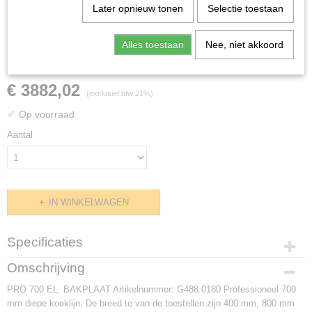
Later opnieuw tonen
Selectie toestaan
Alles toestaan
Nee, niet akkoord
PRO 700 EL. BAKPLAAT
€ 3882,02
(exclusief btw 21%)
✓
Op voorraad
Aantal
IN WINKELWAGEN
Specificaties
Productcode
Omschrijving
G488.0180
PRO 700 EL. BAKPLAAT Artikelnummer: G488.0180 Professioneel 700
Afmetingen (l,b,h)
mm diepe kooklijn. De breed te van de toestellen zijn 400 mm, 800 mm
0 x 700 x 0 mm