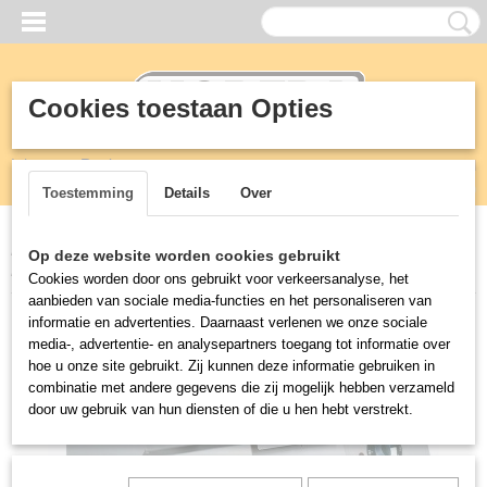
Cookies toestaan Opties
Inloggen
Registreren
UW WINKELWAGEN
Geen producten
(0)
Toestemming
Details
Over
Home
>
KEUKEN
>
700 mm professionele kooklijn
>
PRO 700 EL.
Op deze website worden cookies gebruikt
BAKPLAAT
Cookies worden door ons gebruikt voor verkeersanalyse, het
aanbieden van sociale media-functies en het personaliseren van
informatie en advertenties. Daarnaast verlenen we onze sociale
media-, advertentie- en analysepartners toegang tot informatie over
hoe u onze site gebruikt. Zij kunnen deze informatie gebruiken in
combinatie met andere gegevens die zij mogelijk hebben verzameld
door uw gebruik van hun diensten of die u hen hebt verstrekt.