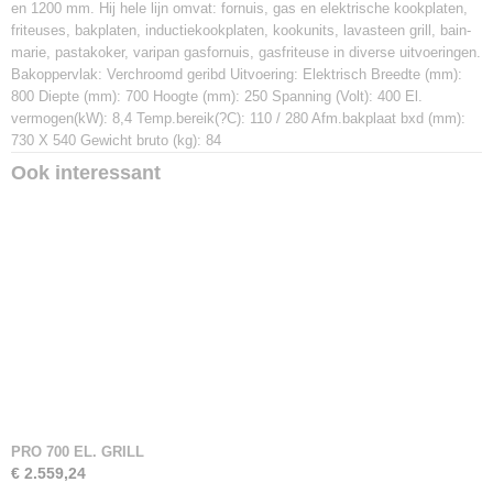
en 1200 mm. Hij hele lijn omvat: fornuis, gas en elektrische kookplaten,
friteuses, bakplaten, inductiekookplaten, kookunits, lavasteen grill, bain-
marie, pastakoker, varipan gasfornuis, gasfriteuse in diverse uitvoeringen.
Bakoppervlak: Verchroomd geribd Uitvoering: Elektrisch Breedte (mm):
800 Diepte (mm): 700 Hoogte (mm): 250 Spanning (Volt): 400 El.
vermogen(kW): 8,4 Temp.bereik(?C): 110 / 280 Afm.bakplaat bxd (mm):
730 X 540 Gewicht bruto (kg): 84
Ook interessant
PRO 700 EL. GRILL
€ 2.559,24