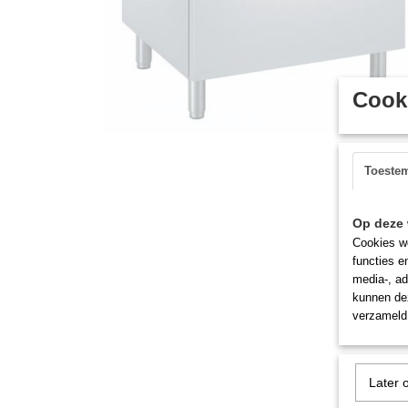
Cooki
Toeste
Op deze 
Cookies wo
functies e
media-, ad
kunnen dez
verzameld 
Later 