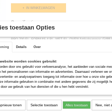
IN WINKELWAGEN
Specificaties
es toestaan Opties
Productcode
G488.0095
Omschrijving
Afmetingen (l,b,h)
0 x 700 x 0 mm
PRO 700 EL. FORNUIS 4 PL. MET EL. OVEN Artikelnummer: G488.0
mm diepe kooklijn. De breed te van de toestellen zijn 400 mm, 800 
mming
Details
Over
lijn omvat: fornuis, gas en elektrische kookplaten, friteuses, bakplate
kookunits, lavasteen grill, bain-marie, pastakoker, varipan gasfornuis,
uitvoeringen. Breedte (mm): 800 Diepte (mm): 700 Hoogte (mm): 850 U
website worden cookies gebruikt
Spanning (Volt): 400 El. vermogen(kW): 16,4 Model: Staand model V
rden door ons gebruikt voor verkeersanalyse, het aanbieden van sociale med
Kookpl.verm./ indeling(kW): 4 X 2,6 Temp.bereik(?C): 140 / 300 Hoog
n het personaliseren van informatie en advertenties. Daarnaast verlenen we o
Gewicht bruto (kg): 80
vertentie- en analysepartners toegang tot informatie over hoe u onze site gebru
e informatie gebruiken in combinatie met andere gegevens die zij mogelijk 
door uw gebruik van hun diensten of die u hen hebt verstrekt.
opnieuw tonen
Selectie toestaan
Alles toestaan
Nee, niet 