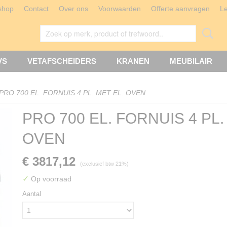
shop
Contact
Over ons
Voorwaarden
Offerte aanvragen
L
VS
VETAFSCHEIDERS
KRANEN
MEUBILAIR
PRO 700 EL. FORNUIS 4 PL. MET EL. OVEN
PRO 700 EL. FORNUIS 4 PL.
OVEN
€ 3817,12
(exclusief btw 21%)
✓
Op voorraad
Aantal