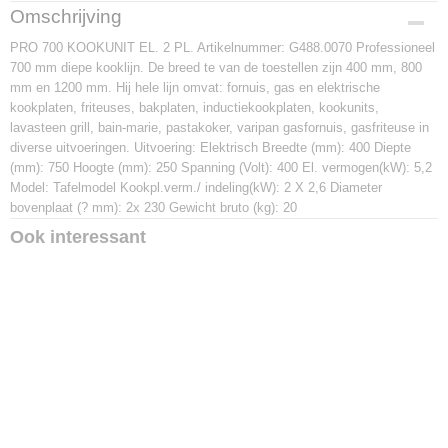
Productcode
Omschrijving
G488.0070
PRO 700 KOOKUNIT EL. 2 PL. Artikelnummer: G488.0070 Professioneel
Afmetingen (l,b,h)
700 mm diepe kooklijn. De breed te van de toestellen zijn 400 mm, 800
0 x 700 x 0 mm
mm en 1200 mm. Hij hele lijn omvat: fornuis, gas en elektrische
kookplaten, friteuses, bakplaten, inductiekookplaten, kookunits,
lavasteen grill, bain-marie, pastakoker, varipan gasfornuis, gasfriteuse in
diverse uitvoeringen. Uitvoering: Elektrisch Breedte (mm): 400 Diepte
(mm): 750 Hoogte (mm): 250 Spanning (Volt): 400 El. vermogen(kW): 5,2
Model: Tafelmodel Kookpl.verm./ indeling(kW): 2 X 2,6 Diameter
bovenplaat (? mm): 2x 230 Gewicht bruto (kg): 20
Ook interessant