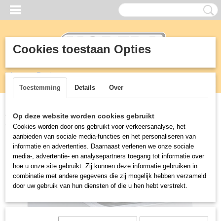
Cookies toestaan Opties
Inloggen
Registreren
UW WINKELWAGEN
Geen producten
(0)
Toestemming
Details
Over
Home
>
KEUKEN
>
700 mm professionele kooklijn
>
PRO 700
Op deze website worden cookies gebruikt
KOOKUNIT EL. 2 PL.
Cookies worden door ons gebruikt voor verkeersanalyse, het
aanbieden van sociale media-functies en het personaliseren van
informatie en advertenties. Daarnaast verlenen we onze sociale
media-, advertentie- en analysepartners toegang tot informatie over
hoe u onze site gebruikt. Zij kunnen deze informatie gebruiken in
combinatie met andere gegevens die zij mogelijk hebben verzameld
door uw gebruik van hun diensten of die u hen hebt verstrekt.