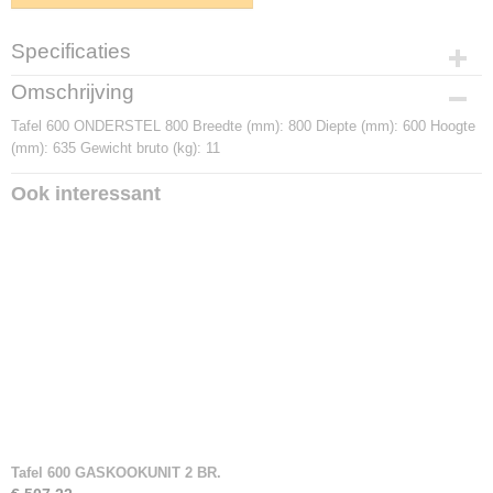
Specificaties
Productcode
Omschrijving
G478.0165
Tafel 600 ONDERSTEL 800 Breedte (mm): 800 Diepte (mm): 600 Hoogte
(mm): 635 Gewicht bruto (kg): 11
Ook interessant
Tafel 600 GASKOOKUNIT 2 BR.