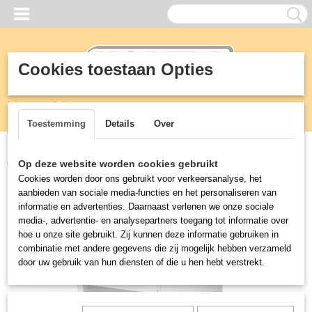
Cookies toestaan Opties
Inloggen
Registreren
UW WINKELWAGEN
Geen producten
(0)
Toestemming
Details
Over
Home
>
KEUKEN
>
600 mm Kooklijn tafelmodel
>
Tafel 600
Op deze website worden cookies gebruikt
ONDERSTEL 800
Cookies worden door ons gebruikt voor verkeersanalyse, het
aanbieden van sociale media-functies en het personaliseren van
informatie en advertenties. Daarnaast verlenen we onze sociale
media-, advertentie- en analysepartners toegang tot informatie over
hoe u onze site gebruikt. Zij kunnen deze informatie gebruiken in
combinatie met andere gegevens die zij mogelijk hebben verzameld
door uw gebruik van hun diensten of die u hen hebt verstrekt.