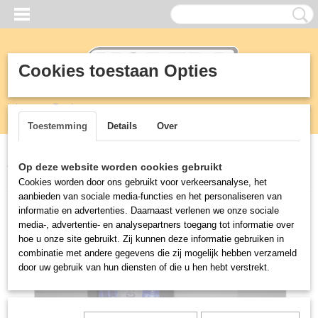
Cookies toestaan Opties
Inloggen
Registreren
UW WINKELWAGEN
Geen producten
(0)
Toestemming
Details
Over
Home
>
Horeca
>
Vacuümmachines
>
M3 MOBIELE HENKOVAC
Op deze website worden cookies gebruikt
VACUUM VERPAKKINGSMACHINES
Cookies worden door ons gebruikt voor verkeersanalyse, het
aanbieden van sociale media-functies en het personaliseren van
informatie en advertenties. Daarnaast verlenen we onze sociale
media-, advertentie- en analysepartners toegang tot informatie over
hoe u onze site gebruikt. Zij kunnen deze informatie gebruiken in
combinatie met andere gegevens die zij mogelijk hebben verzameld
door uw gebruik van hun diensten of die u hen hebt verstrekt.