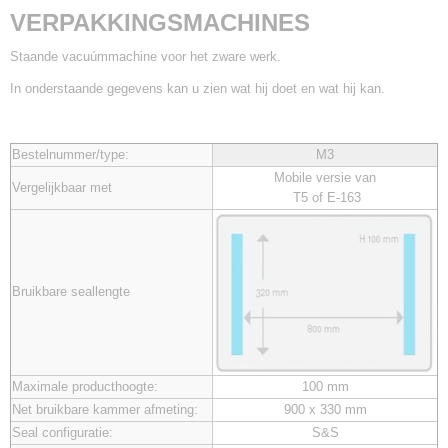
VERPAKKINGSMACHINES
Staande vacuúmmachine voor het zware werk.
In onderstaande gegevens kan u zien wat hij doet en wat hij kan.
Bestelnummer/type:
M3
Mobile versie van
Vergelijkbaar met
T5 of E-163
Bruikbare seallengte
Maximale producthoogte:
100 mm
Net bruikbare kammer afmeting:
900 x 330 mm
Seal configuratie:
S&S