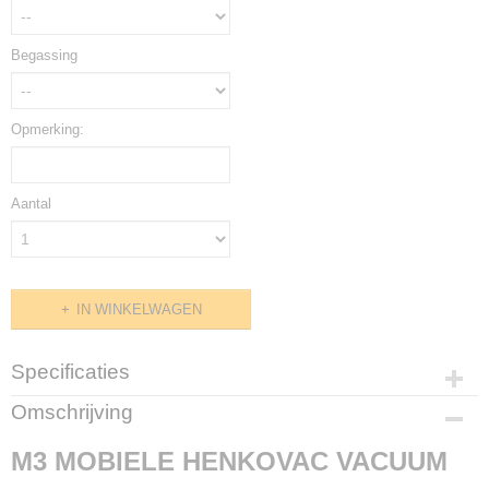
Begassing
Opmerking:
Aantal
IN WINKELWAGEN
Specificaties
Productcode
Omschrijving
M3 HENKOVAC
M3 MOBIELE HENKOVAC VACUUM