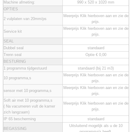
Machine afmeting:
990 x 520 x 1020 mm
OPTIES
Meerprijs Klik hierboven aan en zie de
2 vulplaten van 20mm/ps
prijs.
Meerprijs Klik hierboven aan en zie de
Service kit
prijs.
SEAL
Dubbel seal
standaard
Trenn seal
Optie € 0,00
BESTURING
1 programma tijdgestuurd
standaard (bij 21 m3)
Meerprijs Klik hierboven aan en zie de
10 programma,s
prijs.
Meerprijs Klik hierboven aan en zie de
sensor met 10 programma,s
prijs.
Soft air met 10 programma,s
Meerprijs Klik hierboven aan en zie de
( Na vacumeren vult de kamer
prijs.
zich langzaam)
IP 65 bescherming
standaard
Uitsluitend mogelijk als u de 10
BEGASSING
programma's heeft.