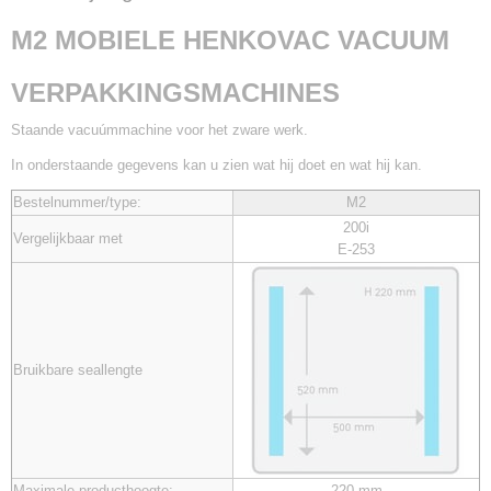
M2 HENKOVAC
M2 MOBIELE HENKOVAC VACUUM
VERPAKKINGSMACHINES
Staande vacuúmmachine voor het zware werk.
In onderstaande gegevens kan u zien wat hij doet en wat hij kan.
Bestelnummer/type:
M2
200i
Vergelijkbaar met
E-253
Bruikbare seallengte
Maximale producthoogte:
220 mm