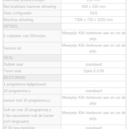
Net bruikbare kammer afmeting:
500 x 520 mm
Seal configuratie:
S&S
Machine afmeting:
7300 x 720 x 1020 mm
OPTIES
Meerprijs Klik hierboven aan en zie de
2 vulplaten van 20mm/ps
prijs.
Meerprijs Klik hierboven aan en zie de
Service kit
prijs.
SEAL
Dubbel seal
standaard
Trenn seal
Optie € 0,00
BESTURING
1 programma tijdgestuurd
-
10 programma,s
standaard
Meerprijs Klik hierboven aan en zie de
sensor met 10 programma,s
prijs.
Soft air met 10 programma,s
Meerprijs Klik hierboven aan en zie de
( Na vacumeren vult de kamer
prijs.
zich langzaam)
IP 65 bescherming
standaard