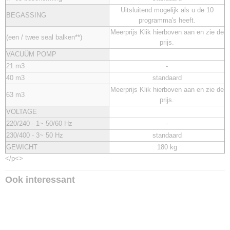
Uitsluitend mogelijk als u de 10
BEGASSING
programma's heeft.
Meerprijs Klik hierboven aan en zie de
(een / twee seal balken**)
prijs.
VACUÜM POMP
21 m3
-
40 m3
standaard
Meerprijs Klik hierboven aan en zie de
63 m3
prijs.
VOLTAGE
220/240 - 1~ 50/60 Hz
-
230/400 - 3~ 50 Hz
standaard
GEWICHT
180 kg
</p<>
Ook interessant