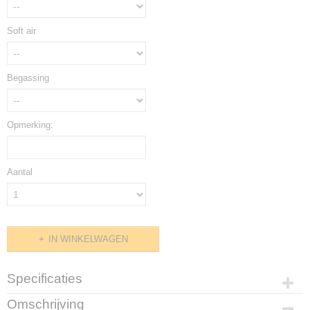
Soft air
Begassing
Opmerking:
Aantal
IN WINKELWAGEN
Specificaties
Productcode
Omschrijving