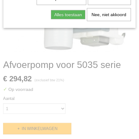
Alles toestaan
Nee, niet akkoord
Afvoerpomp voor 5035 serie
€ 294,82
(exclusief btw 21%)
✓
Op voorraad
Aantal
IN WINKELWAGEN