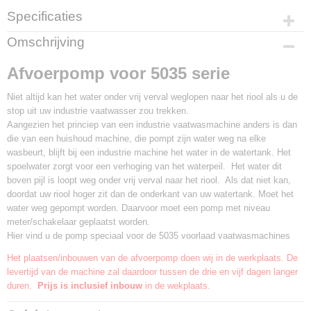
Specificaties
Productcode
Omschrijving
G280.0105
Afvoerpomp voor 5035 serie
Niet altijd kan het water onder vrij verval weglopen naar het riool als u de
stop uit uw industrie vaatwasser zou trekken.
Aangezien het princiep van een industrie vaatwasmachine anders is dan
die van een huishoud machine, die pompt zijn water weg na elke
wasbeurt, blijft bij een industrie machine het water in de watertank. Het
spoelwater zorgt voor een verhoging van het waterpeil. Het water dit
boven pijl is loopt weg onder vrij verval naar het riool. Als dat niet kan,
doordat uw riool hoger zit dan de onderkant van uw watertank. Moet het
water weg gepompt worden. Daarvoor moet een pomp met niveau
meter/schakelaar geplaatst worden.
Hier vind u de pomp speciaal voor de 5035 voorlaad vaatwasmachines
Het plaatsen/inbouwen van de afvoerpomp doen wij in de werkplaats. De
levertijd van de machine zal daardoor tussen de drie en vijf dagen langer
duren.
Prijs is inclusief inbouw
in de wekplaats.