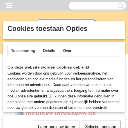
Cookies toestaan Opties
Inloggen
Registreren
UW WINKELWAGEN
Geen producten
(0)
Toestemming
Details
Over
Home
>
Horeca
>
Vaatwasmachines
>
Afvoerpomp voor 5035 serie
Op deze website worden cookies gebruikt
Cookies worden door ons gebruikt voor verkeersanalyse, het
aanbieden van sociale media-functies en het personaliseren van
informatie en advertenties. Daarnaast verlenen we onze sociale
media-, advertentie- en analysepartners toegang tot informatie over
hoe u onze site gebruikt. Zij kunnen deze informatie gebruiken in
combinatie met andere gegevens die zij mogelijk hebben verzameld
door uw gebruik van hun diensten of die u hen hebt verstrekt.
Later opnieuw tonen
Selectie toestaan