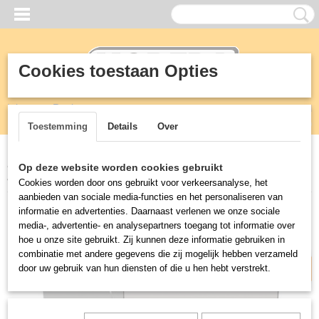
Cookies toestaan Opties
Inloggen
Registreren
UW WINKELWAGEN
Geen producten
(0)
Toestemming
Details
Over
Home
>
Horeca
>
Vaatwasmachines
>
Vaatwasmachine voorlader
Op deze website worden cookies gebruikt
afvoerpomp zeepdoseerpomp ENT VLC-230 V
Cookies worden door ons gebruikt voor verkeersanalyse, het
aanbieden van sociale media-functies en het personaliseren van
230V+pomp+zeep
informatie en advertenties. Daarnaast verlenen we onze sociale
media-, advertentie- en analysepartners toegang tot informatie over
hoe u onze site gebruikt. Zij kunnen deze informatie gebruiken in
combinatie met andere gegevens die zij mogelijk hebben verzameld
door uw gebruik van hun diensten of die u hen hebt verstrekt.