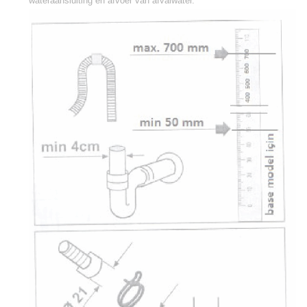
wateraansluiting en afvoer van afvalwater.