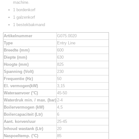
machine.
1 bordenkorf
1 galzenkorf
1 bestekbakmand
Artikelnummer
G075.0020
Type
Entry Line
Breedte (mm)
600
Diepte (mm)
630
Hoogte (mm)
825
Spanning (Volt)
230
Frequentie (Hz)
50
El. vermogen(kW)
3,15
Wateraanvoer (°C)
45-50
Waterdruk min. / max. (bar)
2-4
Boilervermogen (kW)
4,5
Boilercapaciteit (Ltr)
6
Aant. korven/uur
25-45
Inhoud wastank (Ltr)
20
Naspoeltemp. (°C)
85