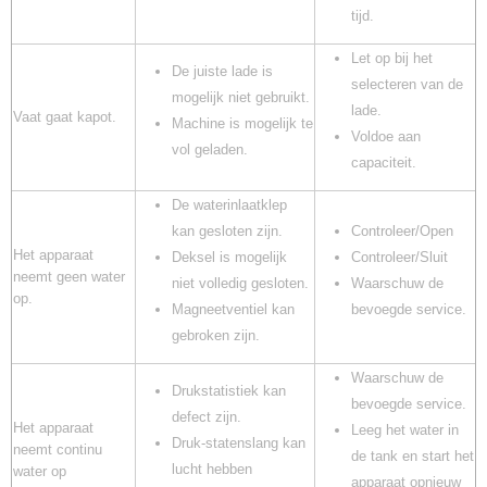
tijd.
Let op bij het
De juiste lade is
selecteren van de
mogelijk niet gebruikt.
lade.
Vaat gaat kapot.
Machine is mogelijk te
Voldoe aan
vol geladen.
capaciteit.
De waterinlaatklep
kan gesloten zijn.
Controleer/Open
Het apparaat
Deksel is mogelijk
Controleer/Sluit
neemt geen water
niet volledig gesloten.
Waarschuw de
op.
Magneetventiel kan
bevoegde service.
gebroken zijn.
Waarschuw de
Drukstatistiek kan
bevoegde service.
defect zijn.
Het apparaat
Leeg het water in
Druk-statenslang kan
neemt continu
de tank en start het
lucht hebben
water op
apparaat opnieuw