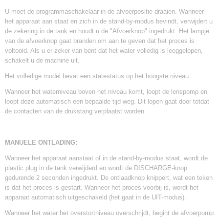
U moet de programmaschakelaar in de afvoerpositie draaien. Wanneer
het apparaat aan staat en zich in de stand-by-modus bevindt, verwijdert u
de zekering in de tank en houdt u de "Afvoerknop" ingedrukt. Het lampje
van de afvoerknop gaat branden om aan te geven dat het proces is
voltooid. Als u er zeker van bent dat het water volledig is leeggelopen,
schakelt u de machine uit.
Het volledige model bevat een statestatus op het hoogste niveau.
Wanneer het waterniveau boven het niveau komt, loopt de lenspomp en
loopt deze automatisch een bepaalde tijd weg. Dit lopen gaat door totdat
de contacten van de drukstang verplaatst worden.
MANUELE ONTLADING:
Wanneer het apparaat aanstaat of in de stand-by-modus staat, wordt de
plastic plug in de tank verwijderd en wordt de DISCHARGE-knop
gedurende 2 seconden ingedrukt. De ontlaadknop knippert, wat een teken
is dat het proces is gestart. Wanneer het proces voorbij is, wordt het
apparaat automatisch uitgeschakeld (het gaat in de UIT-modus).
Wanneer het water het overstortniveau overschrijdt, begint de afvoerpomp