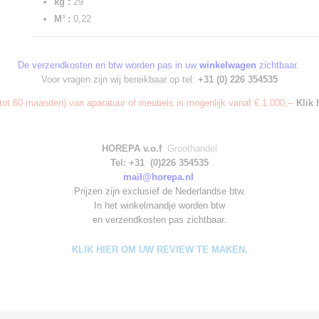
kg :
29
M³ :
0,22
De verzendkosten en btw worden pas in uw
winkelwagen
zichtbaar.
Voor vragen zijn wij bereikbaar op tel:
+31 (0) 226 354535
ot 60 maanden) van aparatuur of meubels is mogenlijk vanaf € 1.000,--
Klik 
HOREPA v.o.f
Groothandel
Tel: +31 (0)226 354535
mail@horepa.nl
Prijzen zijn exclusief de Nederlandse btw.
In het winkelmandje worden
btw
en verzendkosten pas zichtbaar.
KLIK HIER OM UW REVIEW TE MAKEN.