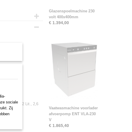
Glazenspoelmachine 230
volt 400x400mm
€ 1.394,00
ia-
nze sociale
uk) in RVS. (2 Lit., 2,6
ikt. Zij
Vaatwasmachine voorlader
hebben
afvoerpomp ENT VLA-230
V
€ 1.865,40