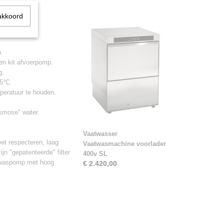
er
akkoord
an kalksteen.
n.
 en kit afvoerpomp.
g.
5°C.
mperatuur te houden.
osmose" water.
Vaatwasser
et respecteren, laag
Vaatwasmachine voorlader
jn "gepatenteerde" filter
400v SL
n waspomp met hoog
€ 2.420,00