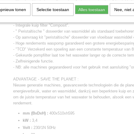
- Standaard toebehoren: 2 manden, 1 steun voor borden, 1 bestekbek
opnieuw tonen
Selectie toestaan
Alles toestaan
Nee, niet 
PLUS:
- Gestempelde geleiders mand, geen ruwheid en geen korstvorming v
- Integrale kuip filter "Composit".
- " Peristaltische " doseerder van wasmiddel als standaard toebehore
- Op aanvraag kit "peristaltische" doseerder van vloeibaar wasmiddel
- Hoge rendements waspomp garandeerd een grotere energiebesparin
- "TCD" Verzekerd een spoeling aan een constante temperatuur van 8
- Gekeurde pompfilter laat toe het waswater langer op de correcte te
- Zelfreinigende functie.
- NB: alle machines gegarandeerd voor het gebruik met aansluiting "
ADVANTAGE - SAVE THE PLANET :
Nieuwe generatie machines, geavanceerde technologieën die de plane
energieverbruik, water en wasmiddel, dankzij een beperktere kuip en zi
om de juiste temperatuur van het waswater te behouden, alsook ee
rendement.
mm (BxDxH) :
400x510xh595
kW :
3,4
Volt :
230/1N 50Hz