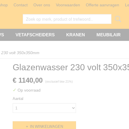
shop
Contact
Over ons
Voorwaarden
Offerte aanvragen
L
VS
VETAFSCHEIDERS
KRANEN
MEUBILAIR
 230 volt 350x350mm
Glazenwasser 230 volt 350x
€ 1140,00
(exclusief btw 21%)
✓
Op voorraad
Aantal
IN WINKELWAGEN