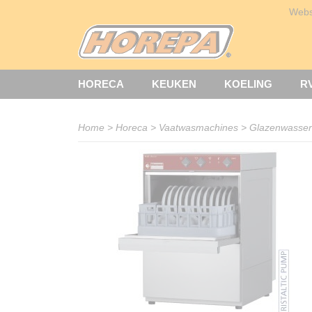
Web
HORECA
KEUKEN
KOELING
R
Home
>
Horeca
>
Vaatwasmachines
>
Glazenwasser