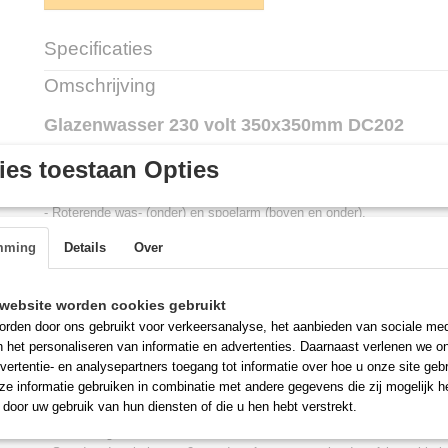
Specificaties
Productcode
DC202
Omschrijving
Glazenwasser 230 volt 350x350mm DC202
- Laadhoogte glazen 250 mm.
es toestaan Opties
- 30 manden/uur, cyclus van 120 seconden.
- Roterende was- (onder) en spoelarm (boven en onder).
- Automatisch reinigende sproeiers.
mming
Details
Over
- Kuip met afgeronde hoeken en boorden (7 Lit., 0,6 kW).
- Dubbelwandige deur.
- Uitneembaar controlepaneel.
website worden cookies gebruikt
- Automatische vulling van de kuip.
rden door ons gebruikt voor verkeersanalyse, het aanbieden van sociale med
- Anti terugslagklep.
n het personaliseren van informatie en advertenties. Daarnaast verlenen we o
- Spoeling met warm water (waterverbruik per cyclus 2liters), boiler (dr
vertentie- en analysepartners toegang tot informatie over hoe u onze site gebru
kW).
e informatie gebruiken in combinatie met andere gegevens die zij mogelijk 
- Micro schakelaar bij het openen van de deur.
door uw gebruik van hun diensten of die u hen hebt verstrekt.
- Veiligheidsthermostaat.
- Vervaardigd uit R.V.S. AISI 304.