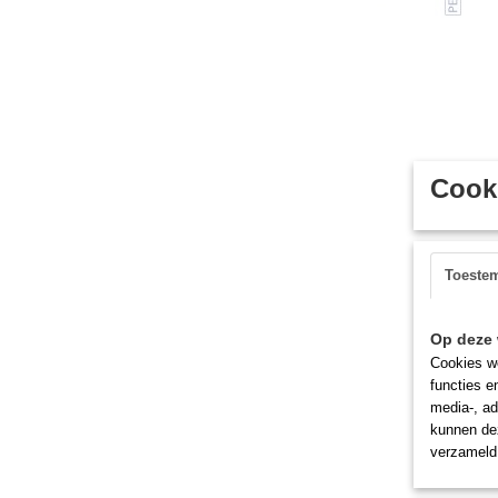
Cooki
Toeste
Op deze 
Cookies wo
functies e
media-, ad
kunnen dez
verzameld 