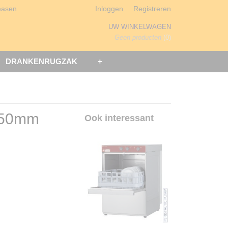
easen
Inloggen
Registreren
UW WINKELWAGEN
Geen producten
(0)
DRANKENRUGZAK
+
350mm
Ook interessant