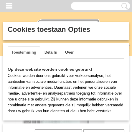
Cookies toestaan Opties
Inloggen
Registreren
UW WINKELWAGEN
Geen producten
(0)
Toestemming
Details
Over
Home
>
Horeca
>
Ovens
>
Convectieoven met bevochtiging opties
Op deze website worden cookies gebruikt
Cookies worden door ons gebruikt voor verkeersanalyse, het
aanbieden van sociale media-functies en het personaliseren van
informatie en advertenties. Daarnaast verlenen we onze sociale
media-, advertentie- en analysepartners toegang tot informatie over
hoe u onze site gebruikt. Zij kunnen deze informatie gebruiken in
combinatie met andere gegevens die zij mogelijk hebben verzameld
door uw gebruik van hun diensten of die u hen hebt verstrekt.