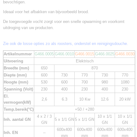
bevochtigen.
Ideaal voor het afbakken van bijvoorbeeld brood.
De toegevoegde vocht zorgt voor een snelle opwarming en voorkomt
uitdroging van uw producten.
Zie ook de losse opties zo als roosters, onderstel en reinigingsdouche.
Artikelnummer
G466.0005
G466.0010
G466.0015
G466.0025
G466.0030
Uitvoering
Elektrisch
Breedte (mm)
650
870
Diepte (mm)
600
730
770
730
770
Hoogte (mm)
530
600
700
980
1080
Spanning (Volt)
230
400
230
400
230
El.
2,6
6.3
10 Kw
12.6
20 kW
vermogen(kW)
Temp.bereik(°C)
+50 / +280
4 x 2 / 3
10 x 1/1
10 x 1/1
Inh. aantal GN
5 x 1/1 GN
5 x 1/1 GN
GN
GN
GN
600x400
600x400
600x400
600x400
Inh. EN
--
mm
mm
mm
mm